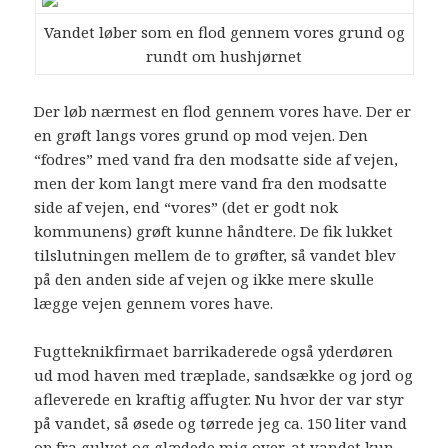
Vandet løber som en flod gennem vores grund og
rundt om hushjørnet
Der løb nærmest en flod gennem vores have. Der er
en grøft langs vores grund op mod vejen. Den
“fodres” med vand fra den modsatte side af vejen,
men der kom langt mere vand fra den modsatte
side af vejen, end “vores” (det er godt nok
kommunens) grøft kunne håndtere. De fik lukket
tilslutningen mellem de to grøfter, så vandet blev
på den anden side af vejen og ikke mere skulle
lægge vejen gennem vores have.
Fugtteknikfirmaet barrikaderede også yderdøren
ud mod haven med træplade, sandsække og jord og
afleverede en kraftig affugter. Nu hvor der var styr
på vandet, så øsede og tørrede jeg ca. 150 liter vand
op fra gulvet og glædede mig over, at vandet kun