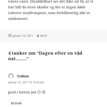
værre ramt. Umiddelbart ser det ikke ud til, at vi
har lidt de store skader og der er ingen døde
(udover muldvarpene, som forhåbentlig alle er
omkomne).
januar 16, 2011
Berit
4 tanker om “Dagen efter en våd
nat………”
Tobias
siger:
januar 16, 2011 kl. 9:34 pm
pool i haven yes 🙂 😉
BESVAR