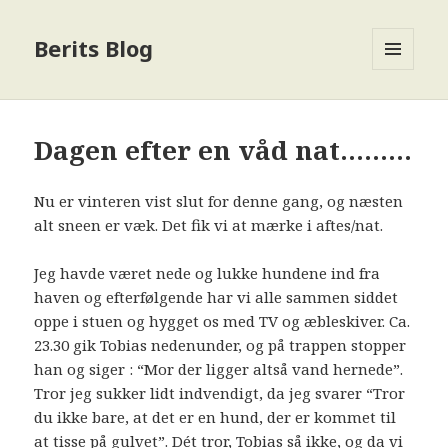
Berits Blog
MENU
OG
WIDGETS
Dagen efter en våd nat………
Nu er vinteren vist slut for denne gang, og næsten
alt sneen er væk. Det fik vi at mærke i aftes/nat.
Jeg havde været nede og lukke hundene ind fra
haven og efterfølgende har vi alle sammen siddet
oppe i stuen og hygget os med TV og æbleskiver. Ca.
23.30 gik Tobias nedenunder, og på trappen stopper
han og siger : “Mor der ligger altså vand hernede”.
Tror jeg sukker lidt indvendigt, da jeg svarer “Tror
du ikke bare, at det er en hund, der er kommet til
at tisse på gulvet”. Dét tror, Tobias så ikke, og da vi