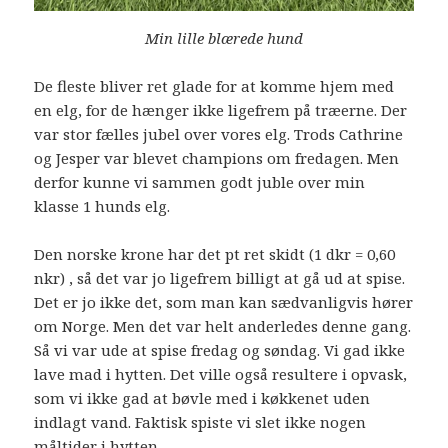
Min lille blærede hund
De fleste bliver ret glade for at komme hjem med
en elg, for de hænger ikke ligefrem på træerne. Der
var stor fælles jubel over vores elg. Trods Cathrine
og Jesper var blevet champions om fredagen. Men
derfor kunne vi sammen godt juble over min
klasse 1 hunds elg.
Den norske krone har det pt ret skidt (1 dkr = 0,60
nkr) , så det var jo ligefrem billigt at gå ud at spise.
Det er jo ikke det, som man kan sædvanligvis hører
om Norge. Men det var helt anderledes denne gang.
Så vi var ude at spise fredag og søndag. Vi gad ikke
lave mad i hytten. Det ville også resultere i opvask,
som vi ikke gad at bøvle med i køkkenet uden
indlagt vand. Faktisk spiste vi slet ikke nogen
måltider i hytten.