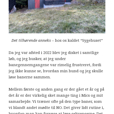
Det tilhørende anneks
– hos os kaldet “Sygehuset”
Da jeg var afsted i 2022 blev jeg disket i samtlige
løb, og jeg husker, at jeg under
banegennemgangene var rimelig frustreret, fordi
jeg ikke kunne se, hvordan min hund og jeg skulle
løse banerne sammen.
Mellem første og anden gang er der gået et år og på
det år er der virkelig sket mange ting i Mics og mit
samarbejde. Vi træner ofte på den type baner, som
vi blandt andet mødte til NO. Det giver lidt rutine i,
hvordan man kan forsøge at løse sekvenserne. Det