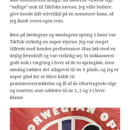
“saftige” nok til TikToks niveau. Jeg ville hellere
give hende lidt selvtillid på en nemmere bane, så
jeg fandt vores egen rute.
Men på lørdagens og søndagens spring 1 bane var
TikTok virkelig en super stjerne. Jeg var meget
tilfreds med hendes performance. Hun løb med en
dejlig fremdrift og var virkelig sej. Vi indkasserer
godt nok i vægring i hver af de to springløb, men
søndag rækker det alligevel til en 3. plads, og jeg er
super glad for at blive kaldt til
præmieoverrækkelse og få af de eftertragtede elge
og rosetter, som uddeles til nr. 1, 2 og 3 i hver
klasse.