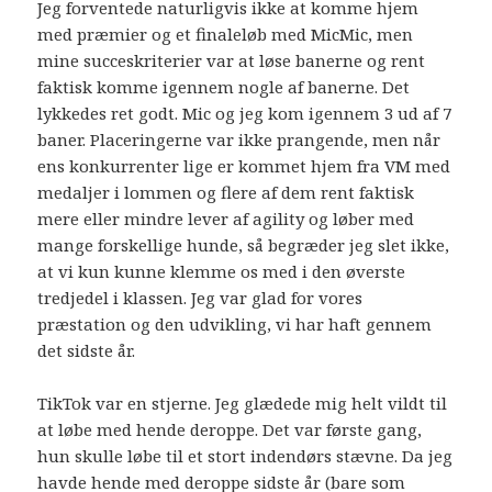
Jeg forventede naturligvis ikke at komme hjem
med præmier og et finaleløb med MicMic, men
mine succeskriterier var at løse banerne og rent
faktisk komme igennem nogle af banerne. Det
lykkedes ret godt. Mic og jeg kom igennem 3 ud af 7
baner. Placeringerne var ikke prangende, men når
ens konkurrenter lige er kommet hjem fra VM med
medaljer i lommen og flere af dem rent faktisk
mere eller mindre lever af agility og løber med
mange forskellige hunde, så begræder jeg slet ikke,
at vi kun kunne klemme os med i den øverste
tredjedel i klassen. Jeg var glad for vores
præstation og den udvikling, vi har haft gennem
det sidste år.
TikTok var en stjerne. Jeg glædede mig helt vildt til
at løbe med hende deroppe. Det var første gang,
hun skulle løbe til et stort indendørs stævne. Da jeg
havde hende med deroppe sidste år (bare som