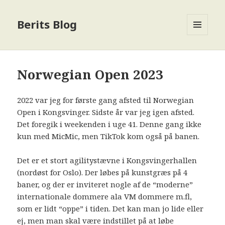
Berits Blog
MENU
OG
WIDGETS
Norwegian Open 2023
2022 var jeg for første gang afsted til Norwegian
Open i Kongsvinger. Sidste år var jeg igen afsted.
Det foregik i weekenden i uge 41. Denne gang ikke
kun med MicMic, men TikTok kom også på banen.
Det er et stort agilitystævne i Kongsvingerhallen
(nordøst for Oslo). Der løbes på kunstgræs på 4
baner, og der er inviteret nogle af de “moderne”
internationale dommere ala VM dommere m.fl,
som er lidt “oppe” i tiden. Det kan man jo lide eller
ej, men man skal være indstillet på at løbe