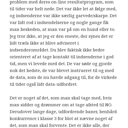
problem med deres on-line resultatprogram, som
til tider var helt nede. Det var ikke let at følge med,
og indsenderne var ikke særlig garvede/skarpe. Det
var lidt rod i indsendelserne og nogle gange fik
man beskeden, at man var på om en hund eller to.
Jeg tror ikke, at jeg er den eneste, der synes det er
lidt træls ikke at blive adviseret i
indsenderområdet. Du blev faktisk ikke bedre
orienteret af at tage kontakt til indsenderne i god
tid, men vi levede med det. De var søde og gjorde
nok det bedste, de var blevet instrueret til og med
de data, som de nu havde adgang til, for de virkede
til tider også lidt data-udfordret.
Det er noget af det, som man skal tage med, hvis
man sidder og drømmer om at tage afsted til NO.
Derudover lange dage, udfordrende baner, benhård
konkurrence i klasse 3 for blot at nævne noget af
det, som man skal forvente. Det er ikke alle, der