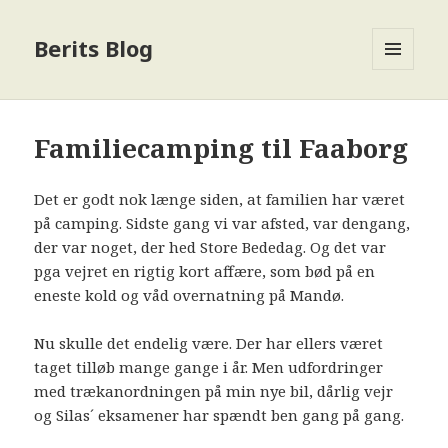
Berits Blog
MENU
OG
WIDGETS
Familiecamping til Faaborg
Det er godt nok længe siden, at familien har været
på camping. Sidste gang vi var afsted, var dengang,
der var noget, der hed Store Bededag. Og det var
pga vejret en rigtig kort affære, som bød på en
eneste kold og våd overnatning på Mandø.
Nu skulle det endelig være. Der har ellers været
taget tilløb mange gange i år. Men udfordringer
med trækanordningen på min nye bil, dårlig vejr
og Silas´ eksamener har spændt ben gang på gang.