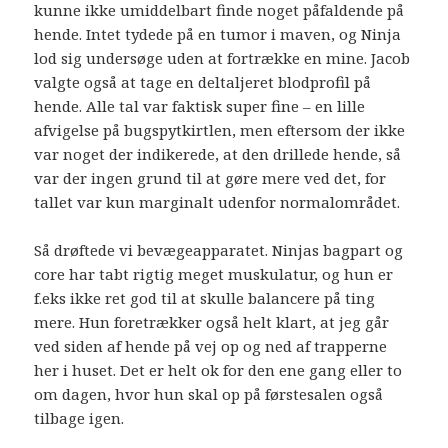
kunne ikke umiddelbart finde noget påfaldende på
hende. Intet tydede på en tumor i maven, og Ninja
lod sig undersøge uden at fortrække en mine. Jacob
valgte også at tage en deltaljeret blodprofil på
hende. Alle tal var faktisk super fine – en lille
afvigelse på bugspytkirtlen, men eftersom der ikke
var noget der indikerede, at den drillede hende, så
var der ingen grund til at gøre mere ved det, for
tallet var kun marginalt udenfor normalområdet.
Så drøftede vi bevægeapparatet. Ninjas bagpart og
core har tabt rigtig meget muskulatur, og hun er
f.eks ikke ret god til at skulle balancere på ting
mere. Hun foretrækker også helt klart, at jeg går
ved siden af hende på vej op og ned af trapperne
her i huset. Det er helt ok for den ene gang eller to
om dagen, hvor hun skal op på førstesalen også
tilbage igen.