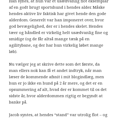
Han synes, at hun var et usædvanlig flot eksemplar
af en godt brugt sportshund i hendes alder. Måske
hendes aktive liv faktisk har givet hende den gode
alderdom. Generelt var han imponeret over, hvor
god bevægelighed, der er i hendes skelet. Hendes
tæer og håndled er virkelig helt usædvanlig fine og
smidige (og de får altså mange tæsk på en
agilitybane, og der har hun virkelig løbet mange
løb).
Nu vælger jeg at skrive dette som det første, da
man ellers nok kan få et andet indtryk, når man
læser de kommende afsnit i mit blogindlæg, men
hun er jo ikke en hund på 2 år mere, og det er en
opsummering af alt, hvad der er kommet til os det
sidste år, hvor alderdommen rigtig er begyndt at
banke på.
Jacob syntes, at hendes “stand” var utrolig flot – og