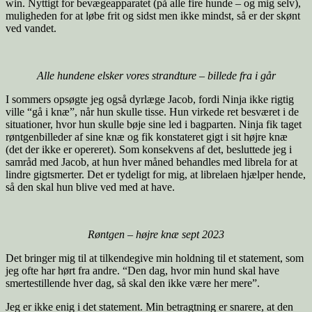
win. Nyttigt for bevægeapparatet (på alle fire hunde – og mig selv),
muligheden for at løbe frit og sidst men ikke mindst, så er der skønt
ved vandet.
Alle hundene elsker vores strandture
–
billede fra i går
I sommers opsøgte jeg også dyrlæge Jacob, fordi Ninja ikke rigtig
ville “gå i knæ”, når hun skulle tisse. Hun virkede ret besværet i de
situationer, hvor hun skulle bøje sine led i bagparten. Ninja fik taget
røntgenbilleder af sine knæ og fik konstateret gigt i sit højre knæ
(det der ikke er opereret). Som konsekvens af det, besluttede jeg i
samråd med Jacob, at hun hver måned behandles med librela for at
lindre gigtsmerter. Det er tydeligt for mig, at librelaen hjælper hende,
så den skal hun blive ved med at have.
Røntgen – højre knæ
sept 2023
Det bringer mig til at tilkendegive min holdning til et statement, som
jeg ofte har hørt fra andre. “Den dag, hvor min hund skal have
smertestillende hver dag, så skal den ikke være her mere”.
Jeg er ikke enig i det statement. Min betragtning er snarere, at den