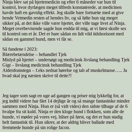
Ninja blev sat på hjertemedicin og efter 6 måneder var hun til
kontrol, hvor dyrlægen meget tilfreds konstaterede, at medicinen
havde haft en gavnlig effekt. Jeg skulle bare fortsætte med at give
hende Vetmedin resten af hendes liv, og så følte hun sig meget
sikker på, at det ikke ville være hjertet, der ville tage livet af Ninja.
Meget overbevisende sagde hun endda til mig, at vi først skulle ses
til kontrol om et år. Det er bare sådan en lidt vild tidshorisont med
sådan en gammel hund, men vi får se.
Så fundene i 2023:
Blærebetændelse – behandlet Tjek
Mislyd på hjertet – undersøgt og medicinsk livslang behandling Tjek
Gigt – livslang medicinsk behandling Tjek
Alderdomstegn – f.eks nedsat hørelse og tab af muskelmasse….. Ja
hvad skal jeg næsten skrive til dette?!
Jeg tager som sagt en uge ad gangen og priser mig lykkelig for, at
jeg indtil videre har fået 14 dejlige år og så mange fantastiske minder
sammen med Ninja. Hun er (så vidt vides) den sidste tilbage af de 6
hvalpe fra sit kuld. Ninja er den kloge hund i flokken, som alle de
hunde, vi møder på vores vej, hilser på først, og det er hun stadig
helt fantastisk til. Hun sikrer, at der aldrig bliver ballade med
fremmede hunde på sin rolige facon.