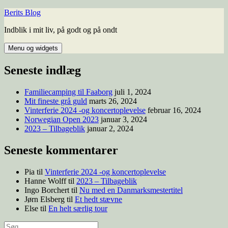
Hop
Berits Blog
til
Indblik i mit liv, på godt og på ondt
indhold
Menu og widgets
Seneste indlæg
Familiecamping til Faaborg
juli 1, 2024
Mit fineste grå guld
marts 26, 2024
Vinterferie 2024 -og koncertoplevelse
februar 16, 2024
Norwegian Open 2023
januar 3, 2024
2023 – Tilbageblik
januar 2, 2024
Seneste kommentarer
Pia
til
Vinterferie 2024 -og koncertoplevelse
Hanne Wolff
til
2023 – Tilbageblik
Ingo Borchert
til
Nu med en Danmarksmestertitel
Jørn Elsberg
til
Et hedt stævne
Else
til
En helt særlig tour
Søg