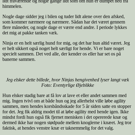
lidt fraværende og nogle gange lidt som om hun er dumpet ned fra
himmelen.
Nogle dage sidder jeg i bilen og tuder lidt alene over den afsked,
som kommer nærmere og nærmere. Sådan har det været gennem
flere måneder, og nogle dage er værre end andre. I periode lykkes
det mig at pakke tanken væk.
Ninja er en helt særlig hund for mig, og det har hun altid været. Jeg
er helt sikkert også noget helt særligt for hende. Vi er bare noget
specielt sammen. Det ved alle, der kender os eller har set os på
banerne sammen.
Jeg elsker dette billede, hvor Ninjas hengivenhed lyser langt væk
Foto: Eventyrlige Øjeblikke
Hun elsker stadig bare at få lov at lave et eller andet sammen med
mig. Ingen tvivl om at både hun og jeg allerhelst ville løbe agility
sammen, men hendes korsbåndsskade for 5 år siden satte en stopper
for det. Jeg fik aldrig modet til at løbe agility med hende igen. Ikke
mindst fordi hun også fik fjernet menisken i det opererede knæ og
dermed ikke har nogen stødpude mellem knoglerne i knæet. Jeg tror
faktisk, at hendes venstre knæ er taknemmelig for det valg.