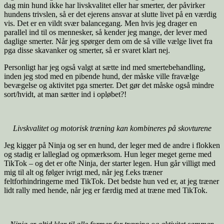
dag min hund ikke har livskvalitet eller har smerter, der påvirker
hundens trivslen, så er det ejerens ansvar at slutte livet på en værdig
vis. Det er en vildt svær balancegang. Men hvis jeg drager en
parallel ind til os mennesker, så kender jeg mange, der lever med
daglige smerter. Når jeg spørger dem om de så ville vælge livet fra
pga disse skavanker og smerter, så er svaret klart nej.
Personligt har jeg også valgt at sætte ind med smertebehandling,
inden jeg stod med en pibende hund, der måske ville fravælge
bevægelse og aktivitet pga smerter. Det gør det måske også mindre
sort/hvidt, at man sætter ind i opløbet?!
Livskvalitet og motorisk træning kan kombineres på skovturene
Jeg kigger på Ninja og ser en hund, der leger med de andre i flokken
og stadig er lalleglad og opmærksom. Hun leger meget gerne med
TikTok – og det er ofte Ninja, der starter legen. Hun går villigt med
mig til alt og følger ivrigt med, når jeg f.eks træner
feltforhindringerne med TikTok. Det bedste hun ved er, at jeg træner
lidt rally med hende, når jeg er færdig med at træne med TikTok.