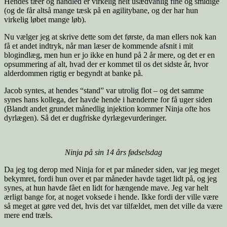
Hendes tæer og håndled er virkelig helt usædvanlig fine og smidige
(og de får altså mange tæsk på en agilitybane, og der har hun
virkelig løbet mange løb).
Nu vælger jeg at skrive dette som det første, da man ellers nok kan
få et andet indtryk, når man læser de kommende afsnit i mit
blogindlæg, men hun er jo ikke en hund på 2 år mere, og det er en
opsummering af alt, hvad der er kommet til os det sidste år, hvor
alderdommen rigtig er begyndt at banke på.
Jacob syntes, at hendes “stand” var utrolig flot – og det samme
synes hans kollega, der havde hende i hænderne for få uger siden
(Blandt andet grundet månedlig injektion kommer Ninja ofte hos
dyrlægen). Så det er dugfriske dyrlægevurderinger.
Ninja på sin 14 års fødselsdag
Da jeg tog derop med Ninja for et par måneder siden, var jeg meget
bekymret, fordi hun over et par måneder havde taget lidt på, og jeg
synes, at hun havde fået en lidt for hængende mave. Jeg var helt
ærligt bange for, at noget voksede i hende. Ikke fordi der ville være
så meget at gøre ved det, hvis det var tilfældet, men det ville da være
mere end træls.