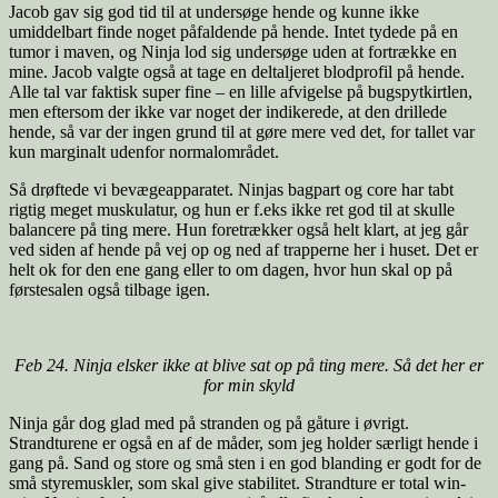
Jacob gav sig god tid til at undersøge hende og kunne ikke
umiddelbart finde noget påfaldende på hende. Intet tydede på en
tumor i maven, og Ninja lod sig undersøge uden at fortrække en
mine. Jacob valgte også at tage en deltaljeret blodprofil på hende.
Alle tal var faktisk super fine – en lille afvigelse på bugspytkirtlen,
men eftersom der ikke var noget der indikerede, at den drillede
hende, så var der ingen grund til at gøre mere ved det, for tallet var
kun marginalt udenfor normalområdet.
Så drøftede vi bevægeapparatet. Ninjas bagpart og core har tabt
rigtig meget muskulatur, og hun er f.eks ikke ret god til at skulle
balancere på ting mere. Hun foretrækker også helt klart, at jeg går
ved siden af hende på vej op og ned af trapperne her i huset. Det er
helt ok for den ene gang eller to om dagen, hvor hun skal op på
førstesalen også tilbage igen.
Feb 24. Ninja elsker ikke at blive sat op på ting mere. Så det her er
for min skyld
Ninja går dog glad med på stranden og på gåture i øvrigt.
Strandturene er også en af de måder, som jeg holder særligt hende i
gang på. Sand og store og små sten i en god blanding er godt for de
små styremuskler, som skal give stabilitet. Strandture er total win-