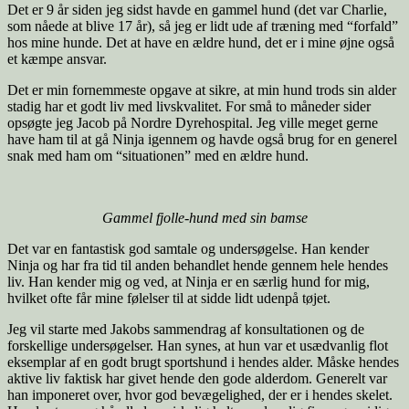
Det er 9 år siden jeg sidst havde en gammel hund (det var Charlie,
som nåede at blive 17 år), så jeg er lidt ude af træning med “forfald”
hos mine hunde. Det at have en ældre hund, det er i mine øjne også
et kæmpe ansvar.
Det er min fornemmeste opgave at sikre, at min hund trods sin alder
stadig har et godt liv med livskvalitet. For små to måneder sider
opsøgte jeg Jacob på Nordre Dyrehospital. Jeg ville meget gerne
have ham til at gå Ninja igennem og havde også brug for en generel
snak med ham om “situationen” med en ældre hund.
Gammel fjolle-hund med sin bamse
Det var en fantastisk god samtale og undersøgelse. Han kender
Ninja og har fra tid til anden behandlet hende gennem hele hendes
liv. Han kender mig og ved, at Ninja er en særlig hund for mig,
hvilket ofte får mine følelser til at sidde lidt udenpå tøjet.
Jeg vil starte med Jakobs sammendrag af konsultationen og de
forskellige undersøgelser. Han synes, at hun var et usædvanlig flot
eksemplar af en godt brugt sportshund i hendes alder. Måske hendes
aktive liv faktisk har givet hende den gode alderdom. Generelt var
han imponeret over, hvor god bevægelighed, der er i hendes skelet.