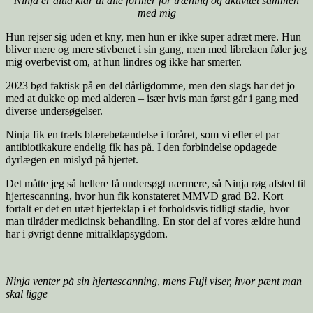
Ninja er altid klar til alle former for træning og aktivitet sammen
med mig
Hun rejser sig uden et kny, men hun er ikke super adræt mere. Hun
bliver mere og mere stivbenet i sin gang, men med librelaen føler jeg
mig overbevist om, at hun lindres og ikke har smerter.
2023 bød faktisk på en del dårligdomme, men den slags har det jo
med at dukke op med alderen – især hvis man først går i gang med
diverse undersøgelser.
Ninja fik en træls blærebetændelse i foråret, som vi efter et par
antibiotikakure endelig fik has på. I den forbindelse opdagede
dyrlægen en mislyd på hjertet.
Det måtte jeg så hellere få undersøgt nærmere, så Ninja røg afsted til
hjertescanning, hvor hun fik konstateret MMVD grad B2. Kort
fortalt er det en utæt hjerteklap i et forholdsvis tidligt stadie, hvor
man tilråder medicinsk behandling. En stor del af vores ældre hund
har i øvrigt denne mitralklapsygdom.
Ninja venter på sin hjertescanning
,
mens Fuji viser, hvor pænt man
skal ligge