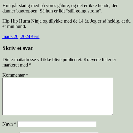
Hun går stadig med på vores gåture, og det er ikke hende, der
danner bagtroppen. Så hun er lidt “still going strong”.
Hip Hip Hurra Ninja og tillykke med de 14 år. Jeg er så heldig, at du
er min hund.
Udgivet
Forfatter
marts 26, 2024
Berit
i
Skriv et svar
Din e-mailadresse vil ikke blive publiceret.
Krævede felter er
markeret med
*
Kommentar
*
Navn
*