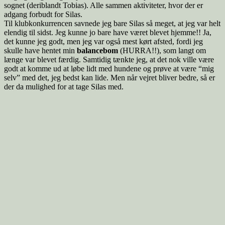
sognet (deriblandt Tobias). Alle sammen aktiviteter, hvor der er
adgang forbudt for Silas.
Til klubkonkurrencen savnede jeg bare Silas så meget, at jeg var helt
elendig til sidst. Jeg kunne jo bare have været blevet hjemme!! Ja,
det kunne jeg godt, men jeg var også mest kørt afsted, fordi jeg
skulle have hentet min
balancebom
(HURRA!!), som langt om
længe var blevet færdig. Samtidig tænkte jeg, at det nok ville være
godt at komme ud at løbe lidt med hundene og prøve at være “mig
selv” med det, jeg bedst kan lide. Men når vejret bliver bedre, så er
der da mulighed for at tage Silas med.