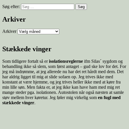
Søg efter:
Arkiver
Arkiver
Stækkede vinger
Som tidligere fortalt så er
isolationsreglerne
ifm Silas´ sygdom og
behandling ikke så slem, som først antaget – gud ske lov for det. For
jeg må indrømme, at jeg allerede nu har det ret hårdt med dem. Det
har aldrig ligget til mig at slide sofaen op. Jeg trives ikke med
konstant at være hjemme, og jeg trives heller ikke med at køre fra
min lille søn. Men fakta er, at jeg ikke kan have ham med mig ret
mange steder pga. isolationen. Autostolen når også næsten at samle
støv mellem hver køretur. Jeg føler mig virkelig som
en fugl med
stækkede vinger
.