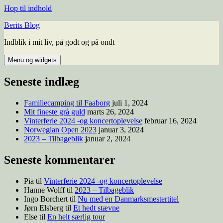
Hop til indhold
Berits Blog
Indblik i mit liv, på godt og på ondt
Menu og widgets
Seneste indlæg
Familiecamping til Faaborg
juli 1, 2024
Mit fineste grå guld
marts 26, 2024
Vinterferie 2024 -og koncertoplevelse
februar 16, 2024
Norwegian Open 2023
januar 3, 2024
2023 – Tilbageblik
januar 2, 2024
Seneste kommentarer
Pia
til
Vinterferie 2024 -og koncertoplevelse
Hanne Wolff
til
2023 – Tilbageblik
Ingo Borchert
til
Nu med en Danmarksmestertitel
Jørn Elsberg
til
Et hedt stævne
Else
til
En helt særlig tour