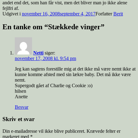
andet end det, som han får vist, men det bliver man jo ikke alene
fejlfri af.
Udgivet i
november 16, 2008
september 4, 2017
Forfatter
Berit
En tanke om “Stækkede vinger”
Netti
siger:
november 17, 2008 kl. 9:54 pm
Jeg kan sagtens forestille mig at det ikke må være nemt ikke at
kunne komme afsted med sin lækre baby. Det må ikke være
nemt.
Supergodt gået af Charlie og Cookie :o)
hilsen
Anette
Besvar
Skriv et svar
Din e-mailadresse vil ikke blive publiceret.
Krævede felter er
markeret med
*