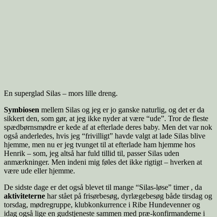
En superglad Silas – mors lille dreng.
Symbiosen
mellem Silas og jeg er jo ganske naturlig, og det er da
sikkert den, som gør, at jeg ikke nyder at være “ude”. Tror de fleste
spædbørnsmødre er kede af at efterlade deres baby. Men det var nok
også anderledes, hvis jeg “frivilligt” havde valgt at lade Silas blive
hjemme, men nu er jeg tvunget til at efterlade ham hjemme hos
Henrik – som, jeg altså har fuld tillid til, passer Silas uden
anmærkninger. Men indeni mig føles det ikke rigtigt – hverken at
være ude eller hjemme.
De sidste dage er det også blevet til mange “Silas-løse” timer , da
aktiviteterne
har stået på frisørbesøg, dyrlægebesøg både tirsdag og
torsdag, mødregruppe, klubkonkurrence i Ribe Hundevenner og
idag også lige en gudstjeneste sammen med præ-konfirmanderne i