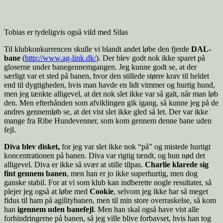
Tobias er tydeligvis også vild med Silas
Til klubkonkurrencen skulle vi blandt andet løbe den fjerde
DAL-
bane
(
http://www.ag-link.dk/
). Der blev godt nok ikke sparet på
gloserne under banegennemgangen. Jeg kunne godt se, at der
særligt var et sted på banen, hvor den stillede større krav til heldet
end til dygtigheden, hvis man havde en lidt vimmer og hurtig hund,
men jeg tænkte alligevel, at det nok slet ikke var så galt, når man løb
den. Men efterhånden som afviklingen gik igang, så kunne jeg på de
andres gennemløb se, at det vist slet ikke gled så let. Der var ikke
mange fra Ribe Hundevenner, som kom gennem denne bane uden
fejl.
Diva blev disket,
for jeg var slet ikke nok “på” og mistede hurtigt
koncentrationen på banen. Diva var rigtig tændt, og hun nød det
alligevel. Diva er ikke så svær at stille tilpas.
Charlie klarede sig
fint gennem banen
, men han er jo ikke superhurtig, men dog
ganske stabil. For at vi som klub kan indberette nogle resultater, så
plejer jeg også at løbe med
Cookie
, selvom jeg ikke har så meget
fidus til ham på agilitybanen, men til min store overraskelse, så kom
han
igennem uden banefejl
. Men han skal også have vist alle
forhindringerne på banen, så jeg ville blive forbavset, hvis han tog