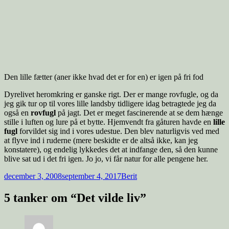
Den lille fætter (aner ikke hvad det er for en) er igen på fri fod
Dyrelivet heromkring er ganske rigt. Der er mange rovfugle, og da
jeg gik tur op til vores lille landsby tidligere idag betragtede jeg da
også en
rovfugl
på jagt. Det er meget fascinerende at se dem hænge
stille i luften og lure på et bytte. Hjemvendt fra gåturen havde en
lille
fugl
forvildet sig ind i vores udestue. Den blev naturligvis ved med
at flyve ind i ruderne (mere beskidte er de altså ikke, kan jeg
konstatere), og endelig lykkedes det at indfange den, så den kunne
blive sat ud i det fri igen. Jo jo, vi får natur for alle pengene her.
december 3, 2008
september 4, 2017
Berit
5 tanker om “Det vilde liv”