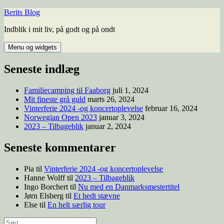
Berits Blog
Indblik i mit liv, på godt og på ondt
Menu og widgets
Seneste indlæg
Familiecamping til Faaborg
juli 1, 2024
Mit fineste grå guld
marts 26, 2024
Vinterferie 2024 -og koncertoplevelse
februar 16, 2024
Norwegian Open 2023
januar 3, 2024
2023 – Tilbageblik
januar 2, 2024
Seneste kommentarer
Pia
til
Vinterferie 2024 -og koncertoplevelse
Hanne Wolff
til
2023 – Tilbageblik
Ingo Borchert
til
Nu med en Danmarksmestertitel
Jørn Elsberg
til
Et hedt stævne
Else
til
En helt særlig tour