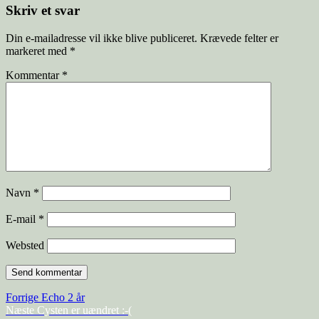
Skriv et svar
Din e-mailadresse vil ikke blive publiceret.
Krævede felter er
markeret med
*
Kommentar
*
Navn
*
E-mail
*
Websted
Forrige
Echo 2 år
Næste
Cysten er uændret :-(