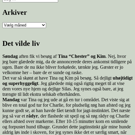
Arkiver
Det vilde liv
Søndag
aften fik vi besøg af
Tina “Chester” og Kim
. Nej, hvor
jeg bare glædede mig, da de annoncerede deres ankomst tidligere på
ugen. Bare de nu ikke bliver forkølede, tænkte jeg. Gæster er jo
velkomne her – bare de er sunde og raske.
Det var så skønt at have Tina og Kim på besøg. Så dejligt
uhøjtidigt
og superhyggeligt
. Jeg glædede mig også rigtig meget til at vise
dem vores nye hjem og dejlige Silas. Jeg synes også bare, at jeg
trængte til lidt ekstra selskab efterhånden.
Mandag
var Tina og jeg ude at gå en tur i området. Det viste sig at
blive en total god tur for Charlie, for pludselig røg han afsted og jeg
kunne godt se, at han havde fået tændt for jagt-instinktet. Det næste
jeg så var et
rådyr
, der flashede sit spejl og så røg rådyr og Charlie
ellers afsted over markerne. Efter 10-15 minutter kom en smilende
og forpustet hund tilbage. Grundet dette jagtinstinkt går mine hunde
aldrig løs inde i skoven, for jeg synes ikke det er særlig smart, når