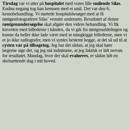
Tirsdag
var vi atter på
hospitalet
med vores lille
smilende Silas
.
Endnu engang tog han kemoen med et smil. Det var den 6.
kemobehandling. Vi startede hospitalsbesøget med at få
røntgenfotograferet Silas´ venstre underarm. Resultatet af denne
røntgenundersøgelse
skal afgøre den videre behandling. Vi fik
kuverten med billederne i hånden, da vi gik fra røntgenafdelingen og
kunne da heller ikke lade være med at smugkigge billederne, men vi
er jo ikke radiografer, men vi syntes bestemt begge, at det så ud til at
cysten var på tilbagetog.
Jeg har det sådan, at jeg skal høre
lægerne sige det, og jeg må indrømme, at jeg faktisk er lidt nervøs
for resultatet. Mandag, hvor der skal
evalueres
, er sådan lidt en
skelsættende dag i mit hoved.