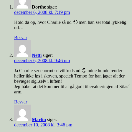
Dorthe
siger:
december 6, 2008 kl. 7:19 pm
Hold da op, hvor Charlie så ud 🙂 men han ser total lykkelig
ud…
Besvar
Netti
siger:
december 6, 2008 kl. 9:46 pm
Ja Charlie ser enormt selvtilfreds ud 🙂 mine hunde render
heller ikke løs i skoven, specielt Tempo for han jager alt der
bevæger sig..selv i luften!
Jeg håber at det kommer til at gå godt til evalueringen af Silas´
arm.
Besvar
Martin
siger:
december 10, 2008 kl. 3:46 pm