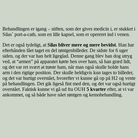
Behandlingen er igang – stiften, som der gives medicin i, er stukket i
Silas´ port-a-cath, som en lille kapsel, som er opereret ind i venen.
Det er også tydeligt, at
Silas bliver mere og mere bevidst
. Han har
efterhånden fået taget en del røntgenbilleder. De sidste for 6 uger
siden, og der var han helt ligeglad. Denne gang blev han dog utryg
ved, at “armen” på apparatet kørte hen over ham, så han græd lidt,
og det var ret svært at trøste ham, når man også skulle holde hans
arm i den rigtige position. Der skulle heldigvis kun tages to billeder,
og det var hurtigt overstået, hvorefter vi kunne gå op på H2 og vente
på behandlingen. Det gik ligeså fint med den, og det var også hurtigt
overstået. Faktisk kunne vi gå ud fra OUH
5 kvarter
efter, at vi var
ankommet, og så både have nået røntgen og kemobehandling.