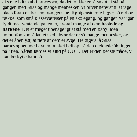
at sætte lidt skub i processen, da det jo ikke er så smart at stå på
gangen med Silas og mange mennesker. Vi bliver henvist til at tage
plads foran en bestemt røntgenstue. Røntgenstuerne ligger på rad og
række, som små klasseværelser på en skolegang, og gangen var igår
fyldt med ventende patienter, hvoraf mange af dem
hostede og
harkede
. Det er meget ubehageligt at stå med en baby uden
immunforsvar sådan et sted , hvor der er så mange mennesker, og
det er åbenlyst, at flere af dem er syge. Heldigvis lå Silas i
barnevognen med dynen trukket helt op, så den dækkede åbningen
på liften. Sådan færdes vi altid på OUH. Det er den bedste måde, vi
kan beskytte ham på.