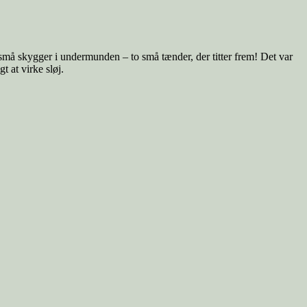
o små skygger i undermunden – to små tænder, der titter frem! Det var
t at virke sløj.