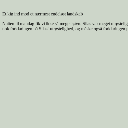
Et kig ind mod et nærmest endeløst landskab
Natten til mandag fik vi ikke så meget søvn. Silas var meget utrøsteli
nok forklaringen på Silas´ utrøstelighed, og måske også forklaringen på, 