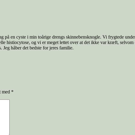
ring på en cyste i min toårige drengs skinnebensknogle. Vi frygtede unde
le histiocytose, og vi er meget lettet over at det ikke var kræft, selvom
 Jeg håber det bedste for jeres familie.
et med
*