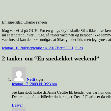
En superglad Charlie i sneen
Idag var vi så på OUH. For en gangs skyld skulle Silas ikke have k
nu er ændret til hver 3. uge, så falder vaccinen og kemoen ikke samme
vaccine, så kan det ikke undgås, at Silas græder lidt, men jeg synes, a
Udgivet
Forfatter
Tags
februar 16, 2009
september 4, 2017
Berit
OUH
,
Silas
i
2 tanker om “En snedækket weekend”
Netti
siger:
februar 17, 2009 kl. 9:23 pm
Jeg kan godt huske da Anna Cecilie fik tænder, der var hun også 
Det er nogle flotte billeder du har taget. Det af Charlie er da vil
Besvar