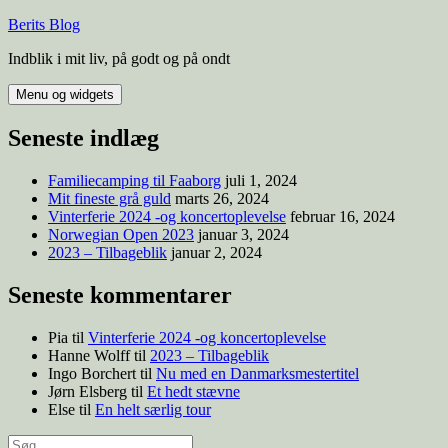
Hop
Berits Blog
til
Indblik i mit liv, på godt og på ondt
indhold
Menu og widgets
Seneste indlæg
Familiecamping til Faaborg
juli 1, 2024
Mit fineste grå guld
marts 26, 2024
Vinterferie 2024 -og koncertoplevelse
februar 16, 2024
Norwegian Open 2023
januar 3, 2024
2023 – Tilbageblik
januar 2, 2024
Seneste kommentarer
Pia
til
Vinterferie 2024 -og koncertoplevelse
Hanne Wolff
til
2023 – Tilbageblik
Ingo Borchert
til
Nu med en Danmarksmestertitel
Jørn Elsberg
til
Et hedt stævne
Else
til
En helt særlig tour
Søg