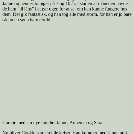
Janne og hendes to piger på 7 og 10 år. I starten af måneden havde
de ham “til låns” i et par uger, for at se, om han kunne fungere hos
dem. Det gik fantastisk, og han tog alle med storm, for han er jo bare
sådan en sød charmetrold.
Cookie med sin nye familie. Janne, Annemai og Sara.
Nu bliver Cookie som en lille kejser. Han kommer med Janne ud i