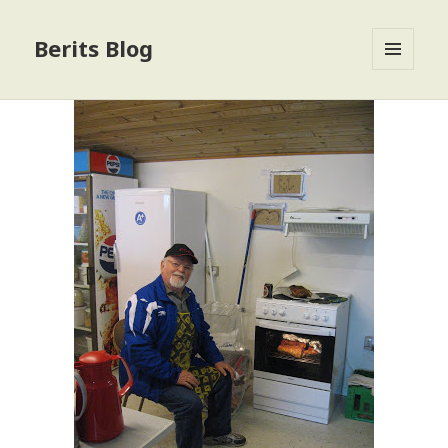
Berits Blog
MENU
OG
WIDGETS