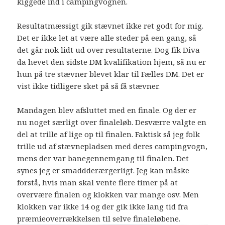
kiggede ind i campingvognen.
Resultatmæssigt gik stævnet ikke ret godt for mig.
Det er ikke let at være alle steder på een gang, så
det går nok lidt ud over resultaterne. Dog fik Diva
da hevet den sidste DM kvalifikation hjem, så nu er
hun på tre stævner blevet klar til Fælles DM. Det er
vist ikke tidligere sket på så få stævner.
Mandagen blev afsluttet med en finale. Og der er
nu noget særligt over finaleløb. Desværre valgte en
del at trille af lige op til finalen. Faktisk så jeg folk
trille ud af stævnepladsen med deres campingvogn,
mens der var banegennemgang til finalen. Det
synes jeg er smaddderærgerligt. Jeg kan måske
forstå, hvis man skal vente flere timer på at
overvære finalen og klokken var mange osv. Men
klokken var ikke 14 og der gik ikke lang tid fra
præmieoverrækkelsen til selve finaleløbene.