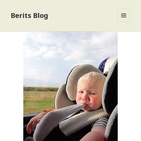
Berits Blog
MENU
OG
WIDGETS