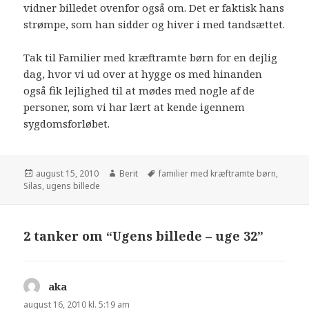
vidner billedet ovenfor også om. Det er faktisk hans
strømpe, som han sidder og hiver i med tandsættet.
Tak til Familier med kræftramte børn for en dejlig
dag, hvor vi ud over at hygge os med hinanden
også fik lejlighed til at mødes med nogle af de
personer, som vi har lært at kende igennem
sygdomsforløbet.
august 15, 2010
Berit
familier med kræftramte børn
,
Silas
,
ugens billede
2 tanker om “Ugens billede – uge 32”
aka
siger:
august 16, 2010 kl. 5:19 am