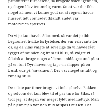
påmonteret turpassene, så bragede solen igennem,
og dagen blev temmelig varm. Smat var der ikke
noget af, men vi kunne godt se, at regnen havde
huseret lidt i området (blandt andet var
motorvejen spærret)
Da vi jo kun havde Silas med, så var det jo lidt
begrænset hvilke forlystelser, der var relevante for
os, og da Silas valgte at sove lige da vi havde fået
tygget af munden og frem til kl 15, så valgte vi
faktisk at bruge noget af denne middagsstund på at
gå en tur i Dyrehaven og tage en slapper på en
bænk ude på “savannen”. Der var meget smukt og
rimelig stille.
De sidste par timer brugte vi inde på selve Bakken
og selvom det kun blev til et par ture for Silas, så
tror jeg, at dagen var meget fyldt med indtryk. Men
på hjemvejen var han fuld af spas i bussen. Det