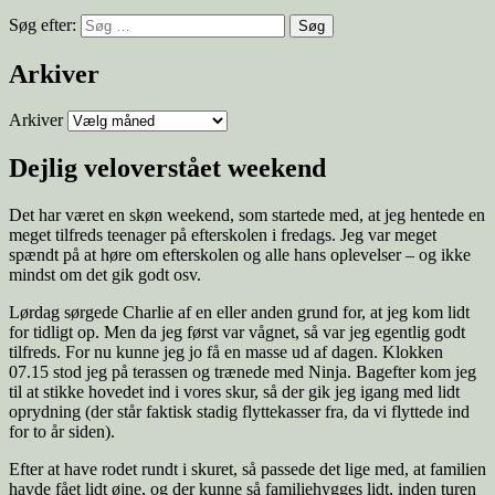
Søg efter:
Arkiver
Arkiver
Dejlig veloverstået weekend
Det har været en skøn weekend, som startede med, at jeg hentede en
meget tilfreds teenager på efterskolen i fredags. Jeg var meget
spændt på at høre om efterskolen og alle hans oplevelser – og ikke
mindst om det gik godt osv.
Lørdag sørgede Charlie af en eller anden grund for, at jeg kom lidt
for tidligt op. Men da jeg først var vågnet, så var jeg egentlig godt
tilfreds. For nu kunne jeg jo få en masse ud af dagen. Klokken
07.15 stod jeg på terassen og trænede med Ninja. Bagefter kom jeg
til at stikke hovedet ind i vores skur, så der gik jeg igang med lidt
oprydning (der står faktisk stadig flyttekasser fra, da vi flyttede ind
for to år siden).
Efter at have rodet rundt i skuret, så passede det lige med, at familien
havde fået lidt øjne, og der kunne så familiehygges lidt, inden turen