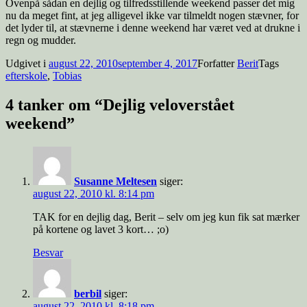
Ovenpå sådan en dejlig og tilfredsstillende weekend passer det mig
nu da meget fint, at jeg alligevel ikke var tilmeldt nogen stævner, for
det lyder til, at stævnerne i denne weekend har været ved at drukne i
regn og mudder.
Udgivet i
august 22, 2010
september 4, 2017
Forfatter
Berit
Tags
efterskole
,
Tobias
4 tanker om “Dejlig veloverstået
weekend”
Susanne Meltesen
siger:
august 22, 2010 kl. 8:14 pm
TAK for en dejlig dag, Berit – selv om jeg kun fik sat mærker
på kortene og lavet 3 kort… ;o)
Besvar
berbil
siger:
august 22, 2010 kl. 8:18 pm