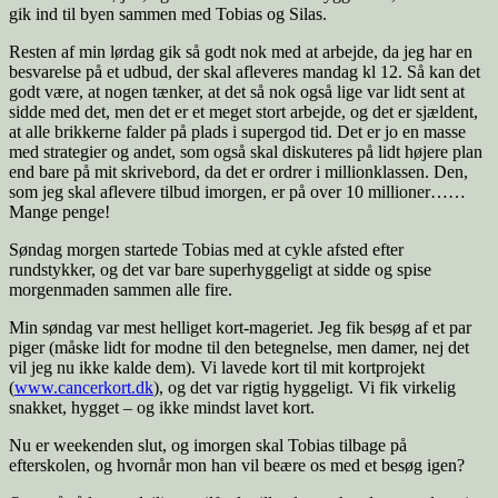
gik ind til byen sammen med Tobias og Silas.
Resten af min lørdag gik så godt nok med at arbejde, da jeg har en
besvarelse på et udbud, der skal afleveres mandag kl 12. Så kan det
godt være, at nogen tænker, at det så nok også lige var lidt sent at
sidde med det, men det er et meget stort arbejde, og det er sjældent,
at alle brikkerne falder på plads i supergod tid. Det er jo en masse
med strategier og andet, som også skal diskuteres på lidt højere plan
end bare på mit skrivebord, da det er ordrer i millionklassen. Den,
som jeg skal aflevere tilbud imorgen, er på over 10 millioner……
Mange penge!
Søndag morgen startede Tobias med at cykle afsted efter
rundstykker, og det var bare superhyggeligt at sidde og spise
morgenmaden sammen alle fire.
Min søndag var mest helliget kort-mageriet. Jeg fik besøg af et par
piger (måske lidt for modne til den betegnelse, men damer, nej det
vil jeg nu ikke kalde dem). Vi lavede kort til mit kortprojekt
(
www.cancerkort.dk
), og det var rigtig hyggeligt. Vi fik virkelig
snakket, hygget – og ikke mindst lavet kort.
Nu er weekenden slut, og imorgen skal Tobias tilbage på
efterskolen, og hvornår mon han vil beære os med et besøg igen?