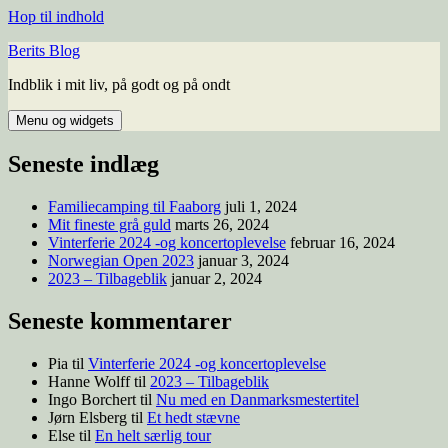
Hop til indhold
Berits Blog
Indblik i mit liv, på godt og på ondt
Menu og widgets
Seneste indlæg
Familiecamping til Faaborg
juli 1, 2024
Mit fineste grå guld
marts 26, 2024
Vinterferie 2024 -og koncertoplevelse
februar 16, 2024
Norwegian Open 2023
januar 3, 2024
2023 – Tilbageblik
januar 2, 2024
Seneste kommentarer
Pia
til
Vinterferie 2024 -og koncertoplevelse
Hanne Wolff
til
2023 – Tilbageblik
Ingo Borchert
til
Nu med en Danmarksmestertitel
Jørn Elsberg
til
Et hedt stævne
Else
til
En helt særlig tour