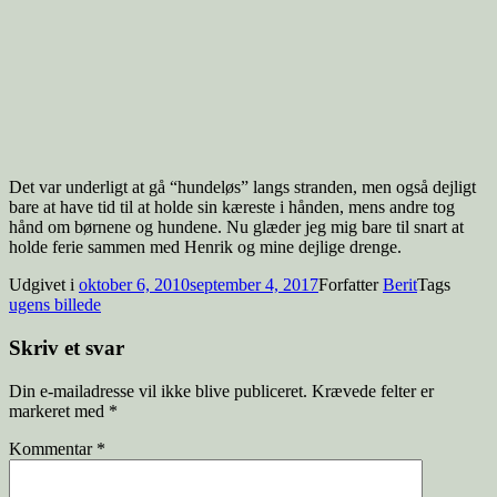
Det var underligt at gå “hundeløs” langs stranden, men også dejligt
bare at have tid til at holde sin kæreste i hånden, mens andre tog
hånd om børnene og hundene. Nu glæder jeg mig bare til snart at
holde ferie sammen med Henrik og mine dejlige drenge.
Udgivet i
oktober 6, 2010
september 4, 2017
Forfatter
Berit
Tags
ugens billede
Skriv et svar
Din e-mailadresse vil ikke blive publiceret.
Krævede felter er
markeret med
*
Kommentar
*