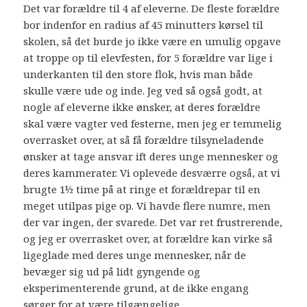
Det var forældre til 4 af eleverne. De fleste forældre
bor indenfor en radius af 45 minutters kørsel til
skolen, så det burde jo ikke være en umulig opgave
at troppe op til elevfesten, for 5 forældre var lige i
underkanten til den store flok, hvis man både
skulle være ude og inde. Jeg ved så også godt, at
nogle af eleverne ikke ønsker, at deres forældre
skal være vagter ved festerne, men jeg er temmelig
overrasket over, at så få forældre tilsyneladende
ønsker at tage ansvar ift deres unge mennesker og
deres kammerater. Vi oplevede desværre også, at vi
brugte 1½ time på at ringe et forældrepar til en
meget utilpas pige op. Vi havde flere numre, men
der var ingen, der svarede. Det var ret frustrerende,
og jeg er overrasket over, at forældre kan virke så
ligeglade med deres unge mennesker, når de
bevæger sig ud på lidt gyngende og
eksperimenterende grund, at de ikke engang
sørger for at være tilgængelige.