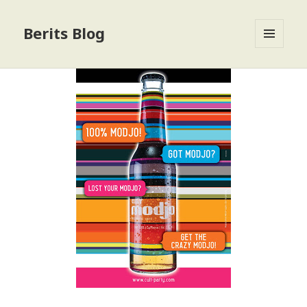
Berits Blog
MENU
OG
WIDGETS