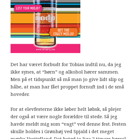
Det har været forbudt for Tobias indtil nu, da jeg
ikke synes, at “børn” og alkohol hører sammen.
Men på et tidspunkt så må man jo give lidt slip og
håbe, at man har fået proppet fornuft ind i de små
hoveder.
For at elevfesterne ikke løber helt løbsk, så plejer
der også at være nogle forældre til stede. Så jeg
havde meldt mig som “vagt” ved denne fest. Festen
skulle holdes i Grønhøj ved Spjald i det meget
mørke Vestjylland. Det betød jo lige 2 timers kørsel