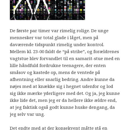
De første par timer var rimelig rolige. De unge
mennesker var total glade i låget, men på
daværende tidspunkt rimelig under kontrol.
Mellem kl. 23-00 faldt de “på stribe”, og forældrenes
vagtstue blev forvandlet til en samarit-stue med en
lille håndfuld fordrukne teenagere, der enten
småsov og kastede op, mens de ventede på
afhentning eller snarlig bedring. Andre kunne da
nøjes med at knække sig i hegnet udenfor og lod
sig ikke mærke yderligere med det. Og ja, jeg kunne
ikke lide det, men jeg er da hellere ikke ældre end,
at jeg faktisk også godt kunne huske dengang, da
jeg selv var ung.
Det endte med at der konsekvent måtte stå en