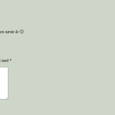
igen næste år 🙂
et med
*