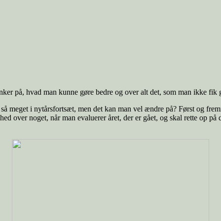
ænker på, hvad man kunne gøre bedre og over alt det, som man ikke fik g
t så meget i nytårsfortsæt, men det kan man vel ændre på? Først og fremm
d over noget, når man evaluerer året, der er gået, og skal rette op på d