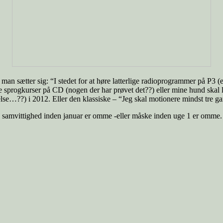
 man sætter sig: “I stedet for at høre latterlige radioprogrammer på P3 
e sprogkurser på CD (nogen der har prøvet det??) eller mine hund skal læ
lse…??) i 2012. Eller den klassiske – “Jeg skal motionere mindst tre 
ge samvittighed inden januar er omme -eller måske inden uge 1 er omme.