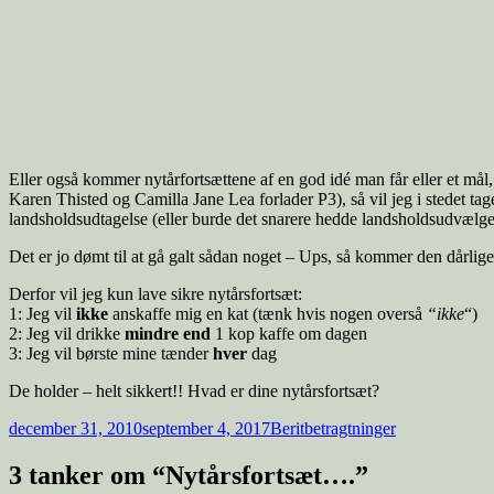
Eller også kommer nytårfortsættene af en god idé man får eller et mål,
Karen Thisted og Camilla Jane Lea forlader P3), så vil jeg i stedet tag
landsholdsudtagelse (eller burde det snarere hedde landsholdsudvælge
Det er jo dømt til at gå galt sådan noget – Ups, så kommer den dårli
Derfor vil jeg kun lave sikre nytårsfortsæt:
1: Jeg vil
ikke
anskaffe mig en kat (tænk hvis nogen overså
“ikke
“)
2: Jeg vil drikke
mindre end
1 kop kaffe om dagen
3: Jeg vil børste mine tænder
hver
dag
De holder – helt sikkert!! Hvad er dine nytårsfortsæt?
december 31, 2010
september 4, 2017
Berit
betragtninger
3 tanker om “Nytårsfortsæt….”