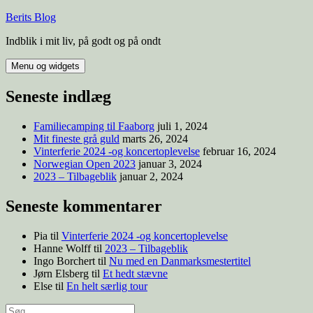
Berits Blog
Indblik i mit liv, på godt og på ondt
Menu og widgets
Seneste indlæg
Familiecamping til Faaborg
juli 1, 2024
Mit fineste grå guld
marts 26, 2024
Vinterferie 2024 -og koncertoplevelse
februar 16, 2024
Norwegian Open 2023
januar 3, 2024
2023 – Tilbageblik
januar 2, 2024
Seneste kommentarer
Pia
til
Vinterferie 2024 -og koncertoplevelse
Hanne Wolff
til
2023 – Tilbageblik
Ingo Borchert
til
Nu med en Danmarksmestertitel
Jørn Elsberg
til
Et hedt stævne
Else
til
En helt særlig tour