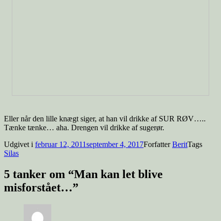
Eller når den lille knægt siger, at han vil drikke af SUR RØV…..
Tænke tænke… aha. Drengen vil drikke af sugerør.
Udgivet i
februar 12, 2011
september 4, 2017
Forfatter
Berit
Tags
Silas
5 tanker om “Man kan let blive
misforstået…”