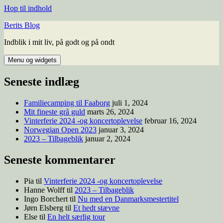
Hop til indhold
Berits Blog
Indblik i mit liv, på godt og på ondt
Menu og widgets
Seneste indlæg
Familiecamping til Faaborg
juli 1, 2024
Mit fineste grå guld
marts 26, 2024
Vinterferie 2024 -og koncertoplevelse
februar 16, 2024
Norwegian Open 2023
januar 3, 2024
2023 – Tilbageblik
januar 2, 2024
Seneste kommentarer
Pia
til
Vinterferie 2024 -og koncertoplevelse
Hanne Wolff
til
2023 – Tilbageblik
Ingo Borchert
til
Nu med en Danmarksmestertitel
Jørn Elsberg
til
Et hedt stævne
Else
til
En helt særlig tour