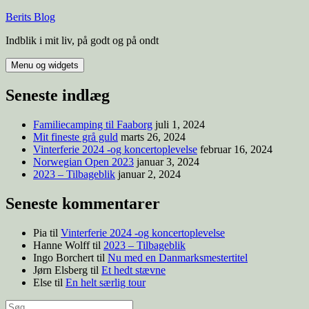
Hop
Berits Blog
til
Indblik i mit liv, på godt og på ondt
indhold
Menu og widgets
Seneste indlæg
Familiecamping til Faaborg
juli 1, 2024
Mit fineste grå guld
marts 26, 2024
Vinterferie 2024 -og koncertoplevelse
februar 16, 2024
Norwegian Open 2023
januar 3, 2024
2023 – Tilbageblik
januar 2, 2024
Seneste kommentarer
Pia
til
Vinterferie 2024 -og koncertoplevelse
Hanne Wolff
til
2023 – Tilbageblik
Ingo Borchert
til
Nu med en Danmarksmestertitel
Jørn Elsberg
til
Et hedt stævne
Else
til
En helt særlig tour
Søg