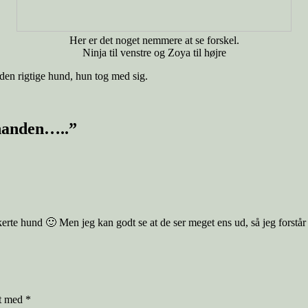
Her er det noget nemmere at se forskel.
Ninja til venstre og Zoya til højre
r den rigtige hund, hun tog med sig.
inanden…..”
rte hund 🙂 Men jeg kan godt se at de ser meget ens ud, så jeg forstår
et med
*