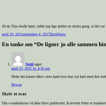
Så da Tina skulle køre, måtte jeg lige tjekke en ekstra gang, at det va
Udgivet
Forfatter
Tags
april 19, 2011
september 4, 2017
Berit
Ninja
i
En tanke om “De ligner jo alle sammen h
Netti
siger:
april 19, 2011 kl. 4:50 pm
Hehe det kunne ellers være kønt hvis hun var kørt med den forke
Besvar
Skriv et svar
Din e-mailadresse vil ikke blive publiceret.
Krævede felter er marker