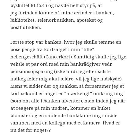
byskiltet kl 15.45 og havde helt styr på, at
jeg forinden kunne nå mine ærinder i banken,
biblioteket, Telenorbutikken, apoteket og
postbutikken.
Første stop var banken, hvor jeg skulle tømme en
pose penge fra kortsalget i min “lille”
nebengeschäft (
Cancerkort
). Samtidig skulle jeg lige
veksle et par ord med min bankrådgiver vedr.
pensionsopsparing (ikke fordi jeg efter sidste
indlæg føler mig akut ældre, vil jeg lige indskyde).
Mens vi sidder der og snakker, så fornemmer jeg et
kort sekund er noget er “mærkeligt” omkring mig
(som om alle i banken afventer), men inden jeg når
at reagere på min undren, kommer en buket
blomster og en smilende bankdame mig i møde
sammen med en kollega med et kamera. Hvad er
nu det for noget??