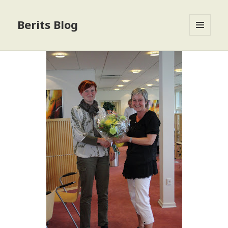
Berits Blog
MENU
OG
WIDGETS