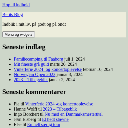
Hop til indhold
Berits Blog
Indblik i mit liv, på godt og på ondt
Menu og widgets
Seneste indlæg
Familiecamping til Faaborg
juli 1, 2024
Mit fineste grå guld
marts 26, 2024
Vinterferie 2024 -og koncertoplevelse
februar 16, 2024
Norwegian Open 2023
januar 3, 2024
2023 – Tilbageblik
januar 2, 2024
Seneste kommentarer
Pia
til
Vinterferie 2024 -og koncertoplevelse
Hanne Wolff
til
2023 – Tilbageblik
Ingo Borchert
til
Nu med en Danmarksmestertitel
Jørn Elsberg
til
Et hedt stævne
Else
til
En helt særlig tour