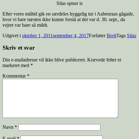
Silas spiser is
Efter vores måltid gik en særdeles hyggelig tur i Aabenraas gågade,
hvor vi bare næsten ikke kunne forstå at det var d. 30. sept., da
vejret var bare så mildt.
Udgivet i
oktober 1, 2011
september 4, 2017
Forfatter
Berit
Tags
Silas
Skriv et svar
Din e-mailadresse vil ikke blive publiceret.
Krævede felter er
markeret med
*
Kommentar
*
Navn
*
E-mail
*