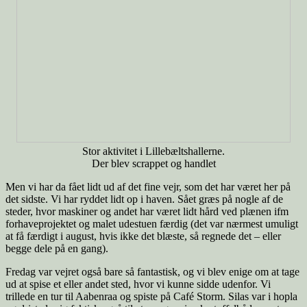
Stor aktivitet i Lillebæltshallerne.
Der blev scrappet og handlet
Men vi har da fået lidt ud af det fine vejr, som det har været her på
det sidste. Vi har ryddet lidt op i haven. Sået græs på nogle af de
steder, hvor maskiner og andet har været lidt hård ved plænen ifm
forhaveprojektet og malet udestuen færdig (det var nærmest umuligt
at få færdigt i august, hvis ikke det blæste, så regnede det – eller
begge dele på en gang).
Fredag var vejret også bare så fantastisk, og vi blev enige om at tage
ud at spise et eller andet sted, hvor vi kunne sidde udenfor. Vi
trillede en tur til Aabenraa og spiste på Café Storm. Silas var i hopla