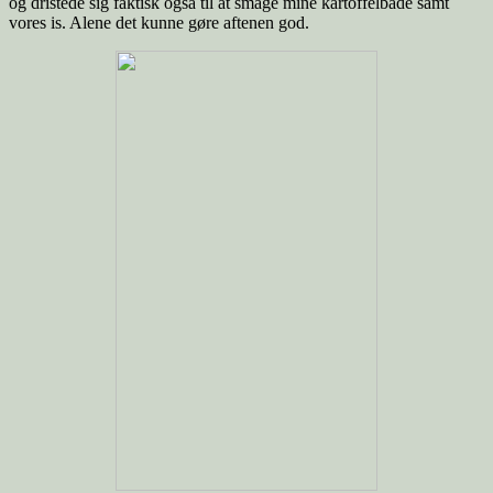
og dristede sig faktisk også til at smage mine kartoffelbåde samt
vores is. Alene det kunne gøre aftenen god.