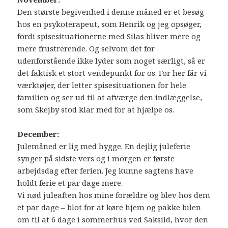
Den største begivenhed i denne måned er et besøg
hos en psykoterapeut, som Henrik og jeg opsøger,
fordi spisesituationerne med Silas bliver mere og
mere frustrerende. Og selvom det for
udenforstående ikke lyder som noget særligt, så er
det faktisk et stort vendepunkt for os. For her får vi
værktøjer, der letter spisesituationen for hele
familien og ser ud til at afværge den indlæggelse,
som Skejby stod klar med for at hjælpe os.
December:
Julemåned er lig med hygge. En dejlig juleferie
synger på sidste vers og i morgen er første
arbejdsdag efter ferien. Jeg kunne sagtens have
holdt ferie et par dage mere.
Vi nød juleaften hos mine forældre og blev hos dem
et par dage – blot for at køre hjem og pakke bilen
om til at 6 dage i sommerhus ved Saksild, hvor den