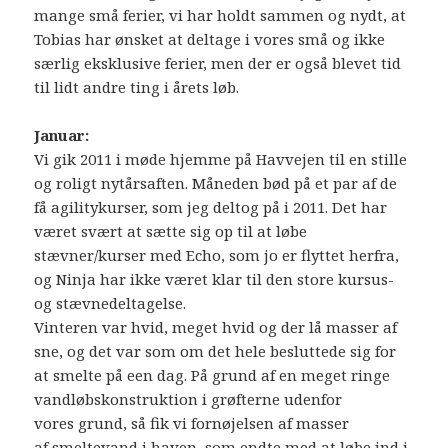
mange små ferier, vi har holdt sammen og nydt, at
Tobias har ønsket at deltage i vores små og ikke
særlig eksklusive ferier, men der er også blevet tid
til lidt andre ting i årets løb.
Januar:
Vi gik 2011 i møde hjemme på Havvejen til en stille
og roligt nytårsaften. Måneden bød på et par af de
få agilitykurser, som jeg deltog på i 2011. Det har
været svært at sætte sig op til at løbe
stævner/kurser med Echo, som jo er flyttet herfra,
og Ninja har ikke været klar til den store kursus-
og stævnedeltagelse.
Vinteren var hvid, meget hvid og der lå masser af
sne, og det var som om det hele besluttede sig for
at smelte på een dag. På grund af en meget ringe
vandløbskonstruktion i grøfterne udenfor
vores grund, så fik vi fornøjelsen af masser
af smeltevand i haven, som endte med at løbe ind i