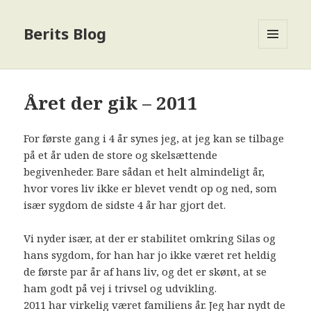
Berits Blog
MENU
OG
WIDGETS
Året der gik – 2011
For første gang i 4 år synes jeg, at jeg kan se tilbage
på et år uden de store og skelsættende
begivenheder. Bare sådan et helt almindeligt år,
hvor vores liv ikke er blevet vendt op og ned, som
især sygdom de sidste 4 år har gjort det.
Vi nyder især, at der er stabilitet omkring Silas og
hans sygdom, for han har jo ikke været ret heldig
de første par år af hans liv, og det er skønt, at se
ham godt på vej i trivsel og udvikling.
2011 har virkelig været familiens år. Jeg har nydt de