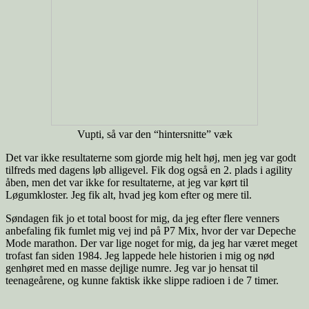
Vupti, så var den “hintersnitte” væk
Det var ikke resultaterne som gjorde mig helt høj, men jeg var godt
tilfreds med dagens løb alligevel. Fik dog også en 2. plads i agility
åben, men det var ikke for resultaterne, at jeg var kørt til
Løgumkloster. Jeg fik alt, hvad jeg kom efter og mere til.
Søndagen fik jo et total boost for mig, da jeg efter flere venners
anbefaling fik fumlet mig vej ind på P7 Mix, hvor der var Depeche
Mode marathon. Der var lige noget for mig, da jeg har været meget
trofast fan siden 1984. Jeg lappede hele historien i mig og nød
genhøret med en masse dejlige numre. Jeg var jo hensat til
teenageårene, og kunne faktisk ikke slippe radioen i de 7 timer.