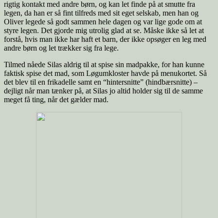
rigtig kontakt med andre børn, og kan let finde på at smutte fra
legen, da han er så fint tilfreds med sit eget selskab, men han og
Oliver legede så godt sammen hele dagen og var lige gode om at
styre legen. Det gjorde mig utrolig glad at se. Måske ikke så let at
forstå, hvis man ikke har haft et barn, der ikke opsøger en leg med
andre børn og let trækker sig fra lege.
Tilmed nåede Silas aldrig til at spise sin madpakke, for han kunne
faktisk spise det mad, som Løgumkloster havde på menukortet. Så
det blev til en frikadelle samt en “hintersnitte” (hindbærsnitte) –
dejligt når man tænker på, at Silas jo altid holder sig til de samme
meget få ting, når det gælder mad.