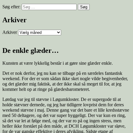
Søg efter:
Arkiver
Arkiver
De enkle glæder…
Kunsten at være lykkelig består i at gøre sine glæder enkle.
Det er nok derfor, jeg nu kan se tilbage på en særdeles fantastisk
weekend. For der er som sådan ikke sket nogle vilde begivenheder,
og det glæder mig faktisk, at der ikke skal så meget til for, at jeg
kommer helt op at ringe på glædesbarometeret.
Lørdag var jeg til stævne i Løgumkloster. De er supergode til at
holde stævner dernede, og jeg har tidligere lovprist dem for deres
weekend stævne i maj. Denne gang var det bare et lille kredsstævne
med 50 deltagere, og det var super hyggeligt. Der var kun en ring,
så det var let at følge med, og der var ro på og ingen stress, men
heller ikke forstået på den måde, at DCH Løgumkloster var sløve,
for de var ganske effektive i deres afvikling. Sidste etape af