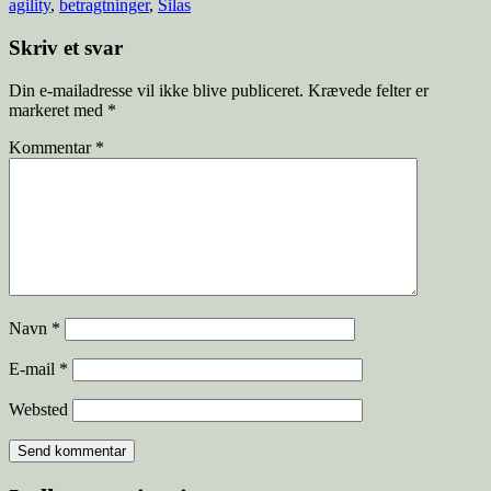
agility
,
betragtninger
,
Silas
Skriv et svar
Din e-mailadresse vil ikke blive publiceret.
Krævede felter er
markeret med
*
Kommentar
*
Navn
*
E-mail
*
Websted