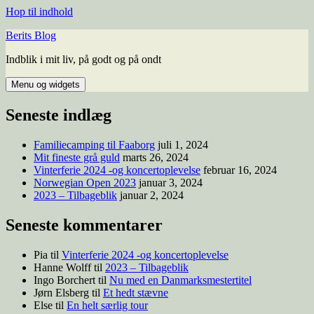
Hop til indhold
Berits Blog
Indblik i mit liv, på godt og på ondt
Menu og widgets
Seneste indlæg
Familiecamping til Faaborg
juli 1, 2024
Mit fineste grå guld
marts 26, 2024
Vinterferie 2024 -og koncertoplevelse
februar 16, 2024
Norwegian Open 2023
januar 3, 2024
2023 – Tilbageblik
januar 2, 2024
Seneste kommentarer
Pia
til
Vinterferie 2024 -og koncertoplevelse
Hanne Wolff
til
2023 – Tilbageblik
Ingo Borchert
til
Nu med en Danmarksmestertitel
Jørn Elsberg
til
Et hedt stævne
Else
til
En helt særlig tour