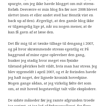
spurgte, om jeg ikke havde blogget om mit stress-
forløb. Desværre er min blog fra før nov 2008 blevet
slettet (men et eller andet sted har Henrik vist en
back up af den). Ærgerligt, at den gamle blog ikke
er tilgængelig lige pt, når nu nogen mener, at de
kan få gavn af at læse den.
Det får mig til at tænke tilbage til dengang i 2007,
og på hvor skræmmende stresss egentlig er. På
baggrund af mine egne oplevelser den gang,
husker jeg stadig hvor meget ens fysiske
tilstand påvirkes helt vildt, hvis man har stress. Jeg
blev sygemeldt i april 2007, og et år forinden havde
jeg haft noget, der lignede kronisk hovedpine.
Nogen gange sådan, at jeg virkelig følte det som
om, at mit hoved bogstaveligt talt ville eksplodere.
De sidste måneder før jeg ramte afgrunden troede
jeg seriøst, at jeg led af fødevareallergi, for flere