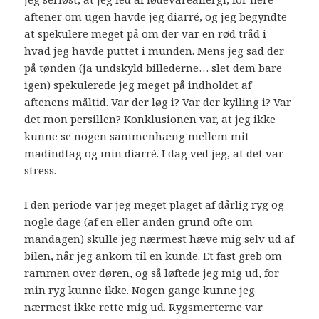
aftener om ugen havde jeg diarré, og jeg begyndte
at spekulere meget på om der var en rød tråd i
hvad jeg havde puttet i munden. Mens jeg sad der
på tønden (ja undskyld billederne… slet dem bare
igen) spekulerede jeg meget på indholdet af
aftenens måltid. Var der løg i? Var der kylling i? Var
det mon persillen? Konklusionen var, at jeg ikke
kunne se nogen sammenhæng mellem mit
madindtag og min diarré. I dag ved jeg, at det var
stress.
I den periode var jeg meget plaget af dårlig ryg og
nogle dage (af en eller anden grund ofte om
mandagen) skulle jeg nærmest hæve mig selv ud af
bilen, når jeg ankom til en kunde. Et fast greb om
rammen over døren, og så løftede jeg mig ud, for
min ryg kunne ikke. Nogen gange kunne jeg
nærmest ikke rette mig ud. Rygsmerterne var