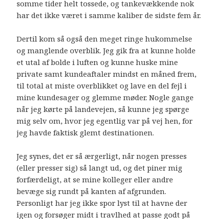
somme tider helt tossede, og tankevækkende nok
har det ikke været i samme kaliber de sidste fem år.
Dertil kom så også den meget ringe hukommelse
og manglende overblik. Jeg gik fra at kunne holde
et utal af bolde i luften og kunne huske mine
private samt kundeaftaler mindst en måned frem,
til total at miste overblikket og lave en del fejl i
mine kundesager og glemme møder. Nogle gange
når jeg kørte på landevejen, så kunne jeg spørge
mig selv om, hvor jeg egentlig var på vej hen, for
jeg havde faktisk glemt destinationen.
Jeg synes, det er så ærgerligt, når nogen presses
(eller presser sig) så langt ud, og det piner mig
forfærdeligt, at se mine kolleger eller andre
bevæge sig rundt på kanten af afgrunden.
Personligt har jeg ikke spor lyst til at havne der
igen og forsøger midt i travlhed at passe godt på