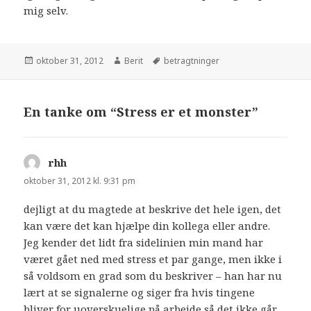
mig selv.
oktober 31, 2012
Berit
betragtninger
En tanke om “Stress er et monster”
rhh
siger:
oktober 31, 2012 kl. 9:31 pm
dejligt at du magtede at beskrive det hele igen, det
kan være det kan hjælpe din kollega eller andre.
Jeg kender det lidt fra sidelinien min mand har
været gået ned med stress et par gange, men ikke i
så voldsom en grad som du beskriver – han har nu
lært at se signalerne og siger fra hvis tingene
bliver for uoverskuelige på arbejde så det ikke går