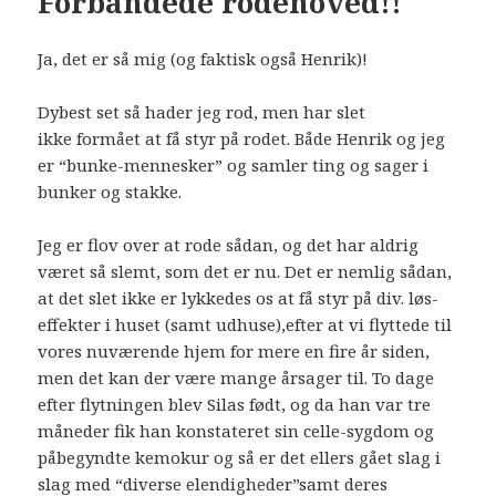
Forbandede rodehoved!!
Ja, det er så mig (og faktisk også Henrik)!
Dybest set så hader jeg rod, men har slet
ikke formået at få styr på rodet. Både Henrik og jeg
er “bunke-mennesker” og samler ting og sager i
bunker og stakke.
Jeg er flov over at rode sådan, og det har aldrig
været så slemt, som det er nu. Det er nemlig sådan,
at det slet ikke er lykkedes os at få styr på div. løs-
effekter i huset (samt udhuse),efter at vi flyttede til
vores nuværende hjem for mere en fire år siden,
men det kan der være mange årsager til. To dage
efter flytningen blev Silas født, og da han var tre
måneder fik han konstateret sin celle-sygdom og
påbegyndte kemokur og så er det ellers gået slag i
slag med “diverse elendigheder”samt deres