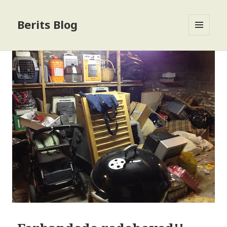
Berits Blog
MENU
OG
WIDGETS