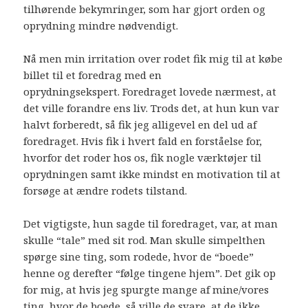
tilhørende bekymringer, som har gjort orden og
oprydning mindre nødvendigt.
Nå men min irritation over rodet fik mig til at købe
billet til et foredrag med en
oprydningsekspert. Foredraget lovede nærmest, at
det ville forandre ens liv. Trods det, at hun kun var
halvt forberedt, så fik jeg alligevel en del ud af
foredraget. Hvis fik i hvert fald en forståelse for,
hvorfor det roder hos os, fik nogle værktøjer til
oprydningen samt ikke mindst en motivation til at
forsøge at ændre rodets tilstand.
Det vigtigste, hun sagde til foredraget, var, at man
skulle “tale” med sit rod. Man skulle simpelthen
spørge sine ting, som rodede, hvor de “boede”
henne og derefter “følge tingene hjem”. Det gik op
for mig, at hvis jeg spurgte mange af mine/vores
ting, hvor de boede, så ville de svare, at de ikke