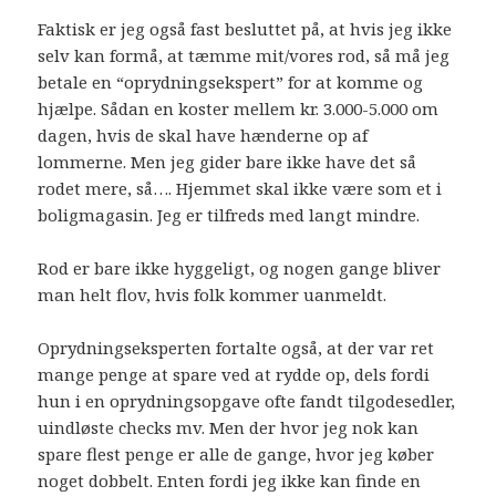
Faktisk er jeg også fast besluttet på, at hvis jeg ikke
selv kan formå, at tæmme mit/vores rod, så må jeg
betale en “oprydningsekspert” for at komme og
hjælpe. Sådan en koster mellem kr. 3.000-5.000 om
dagen, hvis de skal have hænderne op af
lommerne. Men jeg gider bare ikke have det så
rodet mere, så…. Hjemmet skal ikke være som et i
boligmagasin. Jeg er tilfreds med langt mindre.
Rod er bare ikke hyggeligt, og nogen gange bliver
man helt flov, hvis folk kommer uanmeldt.
Oprydningseksperten fortalte også, at der var ret
mange penge at spare ved at rydde op, dels fordi
hun i en oprydningsopgave ofte fandt tilgodesedler,
uindløste checks mv. Men der hvor jeg nok kan
spare flest penge er alle de gange, hvor jeg køber
noget dobbelt. Enten fordi jeg ikke kan finde en