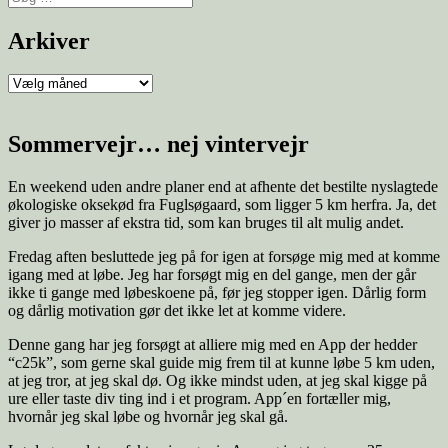
Arkiver
Sommervejr… nej vintervejr
En weekend uden andre planer end at afhente det bestilte nyslagtede
økologiske oksekød fra Fuglsøgaard, som ligger 5 km herfra. Ja, det
giver jo masser af ekstra tid, som kan bruges til alt mulig andet.
Fredag aften besluttede jeg på for igen at forsøge mig med at komme
igang med at løbe. Jeg har forsøgt mig en del gange, men der går
ikke ti gange med løbeskoene på, før jeg stopper igen. Dårlig form
og dårlig motivation gør det ikke let at komme videre.
Denne gang har jeg forsøgt at alliere mig med en App der hedder
“c25k”, som gerne skal guide mig frem til at kunne løbe 5 km uden,
at jeg tror, at jeg skal dø. Og ikke mindst uden, at jeg skal kigge på
ure eller taste div ting ind i et program. App´en fortæller mig,
hvornår jeg skal løbe og hvornår jeg skal gå.