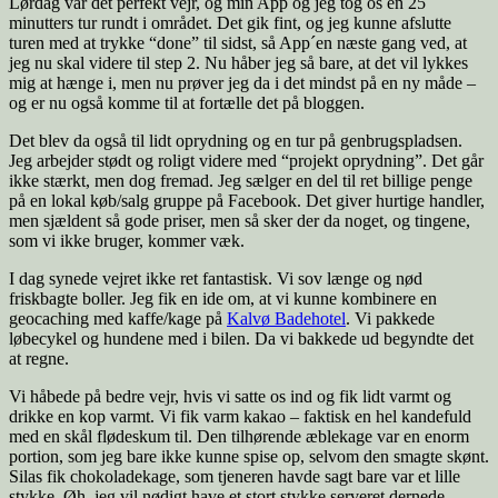
Lørdag var det perfekt vejr, og min App og jeg tog os en 25
minutters tur rundt i området. Det gik fint, og jeg kunne afslutte
turen med at trykke “done” til sidst, så App´en næste gang ved, at
jeg nu skal videre til step 2. Nu håber jeg så bare, at det vil lykkes
mig at hænge i, men nu prøver jeg da i det mindst på en ny måde –
og er nu også komme til at fortælle det på bloggen.
Det blev da også til lidt oprydning og en tur på genbrugspladsen.
Jeg arbejder stødt og roligt videre med “projekt oprydning”. Det går
ikke stærkt, men dog fremad. Jeg sælger en del til ret billige penge
på en lokal køb/salg gruppe på Facebook. Det giver hurtige handler,
men sjældent så gode priser, men så sker der da noget, og tingene,
som vi ikke bruger, kommer væk.
I dag synede vejret ikke ret fantastisk. Vi sov længe og nød
friskbagte boller. Jeg fik en ide om, at vi kunne kombinere en
geocaching med kaffe/kage på
Kalvø Badehotel
. Vi pakkede
løbecykel og hundene med i bilen. Da vi bakkede ud begyndte det
at regne.
Vi håbede på bedre vejr, hvis vi satte os ind og fik lidt varmt og
drikke en kop varmt. Vi fik varm kakao – faktisk en hel kandefuld
med en skål flødeskum til. Den tilhørende æblekage var en enorm
portion, som jeg bare ikke kunne spise op, selvom den smagte skønt.
Silas fik chokoladekage, som tjeneren havde sagt bare var et lille
stykke. Øh, jeg vil nødigt have et stort stykke serveret dernede.