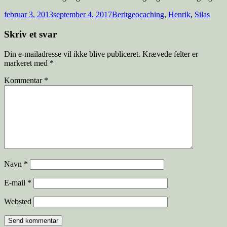
februar 3, 2013
september 4, 2017
Berit
geocaching
,
Henrik
,
Silas
Skriv et svar
Din e-mailadresse vil ikke blive publiceret.
Krævede felter er
markeret med
*
Kommentar
*
Navn
*
E-mail
*
Websted