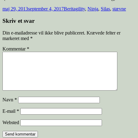
maj 29, 2013
september 4, 2017
Berit
agility
,
Ninja
,
Silas
,
stævne
Skriv et svar
Din e-mailadresse vil ikke blive publiceret.
Krævede felter er
markeret med
*
Kommentar
*
Navn
*
E-mail
*
Websted