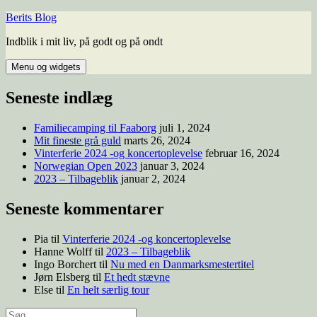
Berits Blog
Indblik i mit liv, på godt og på ondt
Menu og widgets
Seneste indlæg
Familiecamping til Faaborg
juli 1, 2024
Mit fineste grå guld
marts 26, 2024
Vinterferie 2024 -og koncertoplevelse
februar 16, 2024
Norwegian Open 2023
januar 3, 2024
2023 – Tilbageblik
januar 2, 2024
Seneste kommentarer
Pia
til
Vinterferie 2024 -og koncertoplevelse
Hanne Wolff
til
2023 – Tilbageblik
Ingo Borchert
til
Nu med en Danmarksmestertitel
Jørn Elsberg
til
Et hedt stævne
Else
til
En helt særlig tour