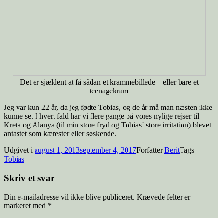
Det er sjældent at få sådan et krammebillede – eller bare et
teenagekram
Jeg var kun 22 år, da jeg fødte Tobias, og de år må man næsten ikke
kunne se. I hvert fald har vi flere gange på vores nylige rejser til
Kreta og Alanya (til min store fryd og Tobias´ store irritation) blevet
antastet som kærester eller søskende.
Udgivet i
august 1, 2013
september 4, 2017
Forfatter
Berit
Tags
Tobias
Skriv et svar
Din e-mailadresse vil ikke blive publiceret.
Krævede felter er
markeret med
*