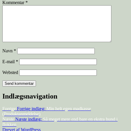
Kommentar
*
Navn
*
E-mail
*
Websted
Indlægsnavigation
Forrige
Forrige indlæg:
Min helt egen madkasse
(Produktanmeldelse)
Næste
Næste indlæg:
Så meget mere end bare en ekstra hund i
flokken
Drevet af WordPress