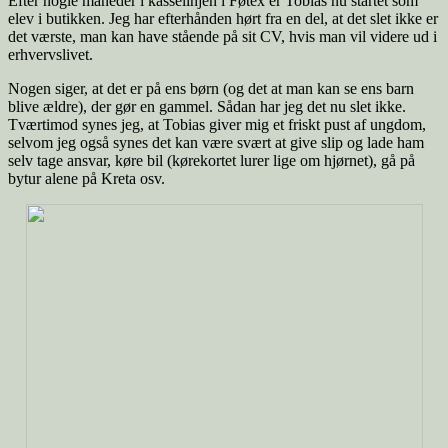
Efter nogle måneder i kasselinjen i Føtex er Tobias nu startet som
elev i butikken. Jeg har efterhånden hørt fra en del, at det slet ikke er
det værste, man kan have stående på sit CV, hvis man vil videre ud i
erhvervslivet.
Nogen siger, at det er på ens børn (og det at man kan se ens barn
blive ældre), der gør en gammel. Sådan har jeg det nu slet ikke.
Tværtimod synes jeg, at Tobias giver mig et friskt pust af ungdom,
selvom jeg også synes det kan være svært at give slip og lade ham
selv tage ansvar, køre bil (kørekortet lurer lige om hjørnet), gå på
bytur alene på Kreta osv.