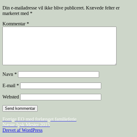
Din e-mailadresse vil ikke blive publiceret.
Krævede felter er
markeret med
*
Kommentar
*
Navn
*
E-mail
*
Websted
Forrige
EO med forlænget familieferie
Næste
Jysk Mester 2015
Drevet af WordPress