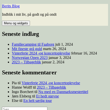
Berits Blog
Indblik i mit liv, på godt og på ondt
Menu og widgets
Seneste indlæg
Familiecamping til Faaborg
juli 1, 2024
Mit fineste grå guld
marts 26, 2024
Vinterferie 2024 -og koncertoplevelse
februar 16, 2024
Norwegian Open 2023
januar 3, 2024
2023 – Tilbageblik
januar 2, 2024
Seneste kommentarer
Pia
til
Vinterferie 2024 -og koncertoplevelse
Hanne Wolff
til
2023 – Tilbageblik
Ingo Borchert
til
Nu med en Danmarksmestertitel
Jørn Elsberg
til
Et hedt stævne
Else
til
En helt særlig tour