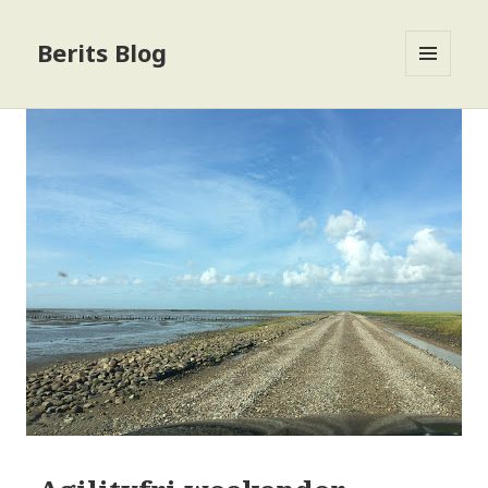
Berits Blog
MENU
OG
WIDGETS