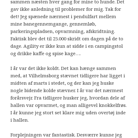
sammen næsten hver gang for mine to hunde. Det
gav ikke anledning til problemer for mig. Tak for
det! Jeg spænede nærmest i pendulfart mellem
mine banegennemgange, gennemløb,
parkeringspladsen, opvarmning, afskridtning.
Faktisk blev det til 25.000 skridt om dagen på de to
dage. Agility er ikke kun at sidde i en campingstol
og drikke kaffe og spise kage….
I år var det ikke koldt. Det kan hænge sammen
med, at Vilhelmsborg stævnet tidligere har ligget i
midten af marts i stedet, og der kan jeg huske
nogle bidende kolde stævner. I år var det nærmest
forårsvejr. Fra tidligere husker jeg, hvordan dele af
hallen var opvarmet, og man alligevel knokkelfrøs.
I år kunne jeg stort set klare mig uden overtøj inde
i hallen.
Forplejningen var fantastisk. Desværre kunne jeg