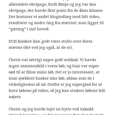
allersidste ekvipage, fordi Ninja og jeg var den
ekvipage, der havde flest point fra de åbne klasser.
Der kommer et andet blogindlæg med lidt video,
resultater og andre ting fra stævnet, som ligger til
“gæring” i mit hoved.
DCH Risskov kan godt være stolte over deres
stævne (det ved jeg også, at de er).
Cherie var iøvrigt super godt selskab. Vi havde
ingen sammenfald i vores løb, og hun var super
sød til at filme mine løb. Det er jo interessant, at
man sjældent husker sine løb, sådan som de i
virkeligheden så ud. Derfor er jeg superglad for at
have løbene på video, så jeg kan studere løbene lidt
nøjere.
Cherie og jeg havde lejet en hytte ved Saksild
Strand Camping, og det var super fint. Den kostede