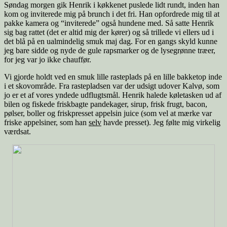
Søndag morgen gik Henrik i køkkenet puslede lidt rundt, inden han
kom og inviterede mig på brunch i det fri. Han opfordrede mig til at
pakke kamera og “inviterede” også hundene med. Så satte Henrik
sig bag rattet (det er altid mig der kører) og så trillede vi ellers ud i
det blå på en ualmindelig smuk maj dag. For en gangs skyld kunne
jeg bare sidde og nyde de gule rapsmarker og de lysegrønne træer,
for jeg var jo ikke chauffør.
Vi gjorde holdt ved en smuk lille rasteplads på en lille bakketop inde
i et skovområde. Fra rastepladsen var der udsigt udover Kalvø, som
jo er et af vores yndede udflugtsmål. Henrik halede køletasken ud af
bilen og fiskede friskbagte pandekager, sirup, frisk frugt, bacon,
pølser, boller og friskpresset appelsin juice (som vel at mærke var
friske appelsiner, som han
selv
havde presset). Jeg følte mig virkelig
værdsat.