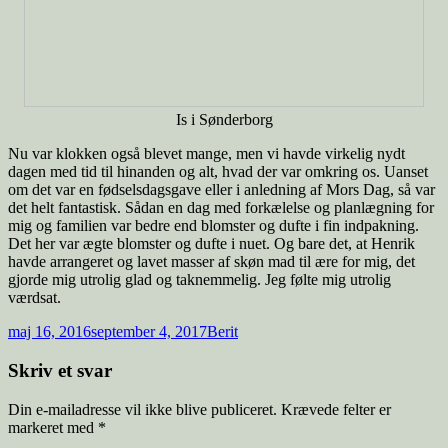
Is i Sønderborg
Nu var klokken også blevet mange, men vi havde virkelig nydt
dagen med tid til hinanden og alt, hvad der var omkring os. Uanset
om det var en fødselsdagsgave eller i anledning af Mors Dag, så var
det helt fantastisk. Sådan en dag med forkælelse og planlægning for
mig og familien var bedre end blomster og dufte i fin indpakning.
Det her var ægte blomster og dufte i nuet. Og bare det, at Henrik
havde arrangeret og lavet masser af skøn mad til ære for mig, det
gjorde mig utrolig glad og taknemmelig. Jeg følte mig utrolig
værdsat.
maj 16, 2016
september 4, 2017
Berit
Skriv et svar
Din e-mailadresse vil ikke blive publiceret.
Krævede felter er
markeret med
*