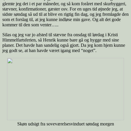
glemte jeg det i et par måneder, og så kom foråret med skurbyggeri,
stævner, konfirmationer, gæster osv. For en uges tid øjnede jeg, at
sidste søndag så ud til at blive en rigtig fin dag, og jeg fremlagde den
som et forslag til, at jeg kunne indløse min gave. Og alt det gode
kommer til den som venter…..
Silas og jeg var jo afsted til stævne fra onsdag til lørdag i Kristi
Himmelfartsferien, så Henrik kunne bare gå og hygge med sine
planer. Det havde han sandelig også gjort. Da jeg kom hjem kunne
jeg godt se, at han havde været igang med “noget”.
Skøn udsigt fra soveværelsesvinduet søndag morgen