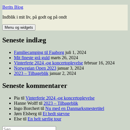
Berits Blog
Indblik i mit liv, på godt og på ondt
Menu og widgets
Seneste indlæg
Familiecamping til Faaborg
juli 1, 2024
Mit fineste grå guld
marts 26, 2024
Vinterferie 2024 -og koncertoplevelse
februar 16, 2024
Norwegian Open 2023
januar 3, 2024
2023 – Tilbageblik
januar 2, 2024
Seneste kommentarer
Pia
til
Vinterferie 2024 -og koncertoplevelse
Hanne Wolff
til
2023 – Tilbageblik
Ingo Borchert
til
Nu med en Danmarksmestertitel
Jørn Elsberg
til
Et hedt stævne
Else
til
En helt særlig tour