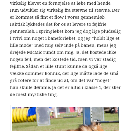
virkelig blevet en fornøjelse at løbe med hende.
Hun udvikler sig virkelig fra stævne til stævne. Der
er kommet så fint et flow i vores gennemløb.
Faktisk lykkedes det for os at levere to fejlfrie
gennemløb. I springløbet kom jeg dog lige pludselig
i tvivl om noget i baneforløbet, og jeg “holdt lige et
lille møde” med mig selv inde på banen, mens jeg
drejede MicMic rundt om mig. Ja, det kostede ikke
nogen fejl, men det kostede tid, men vi var stadig
fejlfrie. Sådan et lille stunt kunne da også lige
vække dommer Bonnik, der lige måtte lade de små
grå rotere for at finde ud af, om det var “noget”
han skulle dømme. Ja det er altid i klasse 1, der sker
de mest mystiske ting.