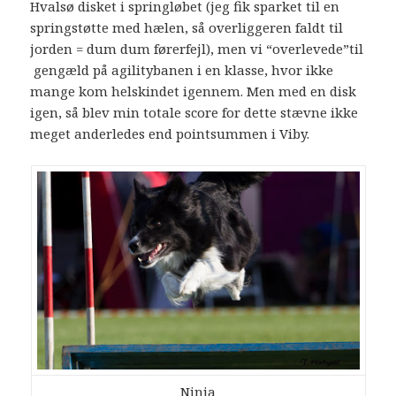
Hvalsø disket i springløbet (jeg fik sparket til en
springstøtte med hælen, så overliggeren faldt til
jorden = dum dum førerfejl), men vi “overlevede”til
gengæld på agilitybanen i en klasse, hvor ikke
mange kom helskindet igennem. Men med en disk
igen, så blev min totale score for dette stævne ikke
meget anderledes end pointsummen i Viby.
Ninja