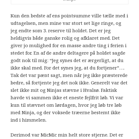
Kun den bedste af ens pointsumme ville tælle med i
udtagelsen, men mine var stort set lige ringe, og
jeg endte som 3. reserve til holdet. Det er jeg
heldigvis både ganske rolig og afklaret med. Det
giver jo mulighed for en masse andre ting i ferien i
stedet for. En af de andre deltagere på holdet sagde
godt nok til mig: “Jeg synes det er ærgerligt, at du
ikke skal med. For det synes jeg, at du fortjener”….
Tak det var pænt sagt, men når jeg ikke præsterede
bedre, så fortjente jeg det nok ikke. Generelt var det
slet ikke mit og Ninjas stævne i Hvalsø. Faktisk
havde vi sammen ikke et eneste fejlfrit løb. Vi var
kun til stævnet om lørdagen, hvor jeg løb tre løb
med Ninja, og der voksede træerne bestemt ikke
ind i himmelen.
Derimod var MicMic min helt store stjerne. Det er