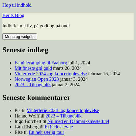
Hop til indhold
Berits Blog
Indblik i mit liv, på godt og på ondt
Menu og widgets
Seneste indlæg
Familiecamping til Faaborg
juli 1, 2024
Mit fineste grå guld
marts 26, 2024
Vinterferie 2024 -og koncertoplevelse
februar 16, 2024
Norwegian Open 2023
januar 3, 2024
2023 – Tilbageblik
januar 2, 2024
Seneste kommentarer
Pia
til
Vinterferie 2024 -og koncertoplevelse
Hanne Wolff
til
2023 – Tilbageblik
Ingo Borchert
til
Nu med en Danmarksmestertitel
Jørn Elsberg
til
Et hedt stævne
Else
til
En helt særlig tour