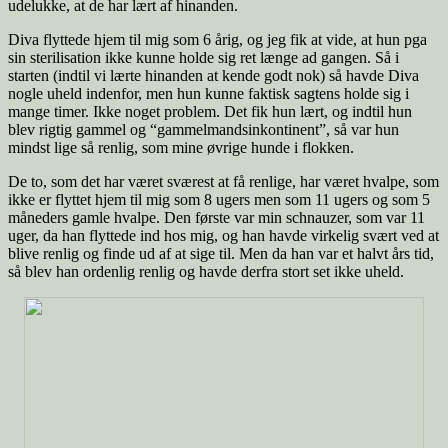
udelukke, at de har lært af hinanden.
Diva flyttede hjem til mig som 6 årig, og jeg fik at vide, at hun pga
sin sterilisation ikke kunne holde sig ret længe ad gangen. Så i
starten (indtil vi lærte hinanden at kende godt nok) så havde Diva
nogle uheld indenfor, men hun kunne faktisk sagtens holde sig i
mange timer. Ikke noget problem. Det fik hun lært, og indtil hun
blev rigtig gammel og “gammelmandsinkontinent”, så var hun
mindst lige så renlig, som mine øvrige hunde i flokken.
De to, som det har været sværest at få renlige, har været hvalpe, som
ikke er flyttet hjem til mig som 8 ugers men som 11 ugers og som 5
måneders gamle hvalpe. Den første var min schnauzer, som var 11
uger, da han flyttede ind hos mig, og han havde virkelig svært ved at
blive renlig og finde ud af at sige til. Men da han var et halvt års tid,
så blev han ordenlig renlig og havde derfra stort set ikke uheld.