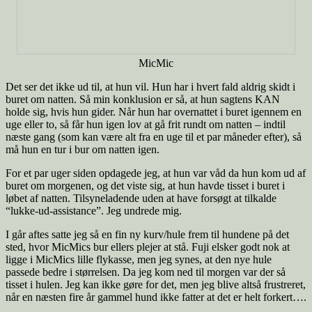
MicMic
Det ser det ikke ud til, at hun vil. Hun har i hvert fald aldrig skidt i
buret om natten. Så min konklusion er så, at hun sagtens KAN
holde sig, hvis hun gider. Når hun har overnattet i buret igennem en
uge eller to, så får hun igen lov at gå frit rundt om natten – indtil
næste gang (som kan være alt fra en uge til et par måneder efter), så
må hun en tur i bur om natten igen.
For et par uger siden opdagede jeg, at hun var våd da hun kom ud af
buret om morgenen, og det viste sig, at hun havde tisset i buret i
løbet af natten. Tilsyneladende uden at have forsøgt at tilkalde
“lukke-ud-assistance”. Jeg undrede mig.
I går aftes satte jeg så en fin ny kurv/hule frem til hundene på det
sted, hvor MicMics bur ellers plejer at stå. Fuji elsker godt nok at
ligge i MicMics lille flykasse, men jeg synes, at den nye hule
passede bedre i størrelsen. Da jeg kom ned til morgen var der så
tisset i hulen. Jeg kan ikke gøre for det, men jeg blive altså frustreret,
når en næsten fire år gammel hund ikke fatter at det er helt forkert….