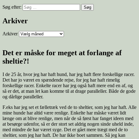
Søg efter:
Arkiver
Arkiver
Det er måske for meget at forlange af
sheltie?!
I de 25 år, hvor jeg har haft hund, har jeg haft flere forskellige racer.
Det har jo været en spændende rejse, for jeg har haft rimelig
forskellige racer. Enkelte racer har jeg også haft mere end en af, og
så er det, at man let kan komme til at drage paralleller. Både de gode
og dårlige paralleller.
F.eks har jeg set et fælletræk ved de to sheltier, som jeg har haft. Alle
mine hunde har altid være renlige. Enkelte har måske været lidt
længe om at blive renlige, men når de så først har fanget ideen med
at besørge udenfor, så er der stort set aldrig nogen sinde uheld inde,
med mindre de har været syge. Det er gået mere trægt med de to
sheltier, som jeg har haft. De har ikke boet sammen. Så jeg kan