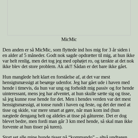
MicMic
Den anden er så MicMic, som flyttede ind hos mig for 3 år siden i
en alder af 5 måneder. Godt nok sagde opdrætter til mig, at hun ikke
var helt renlig, men det tog jeg med ophøjet ro, og tænkte at det nok
ikke blev det store problem. Ak ak!! Sådan er det bare ikke gået.
Hun manglede helt klart en forståelse af, at det var mest
hensigtsmæssigt at besørge udenfor. Jeg har gået ude i haven med
hende i timevis, da hun var ung og forholdt mig passiv og for hende
uinteressant, mens jeg har afventet, at hun skulle sætte sig og tisse,
så jeg kunne rose hende for det. Men i hendes verden var det mest
hensigtsmæssigt, at tonse rundt i haven og feste, og det der med at
tisse og skide, var mere smart at gøre, når man kom ind (hun
nægtede dengang helt og aldeles at tisse på gåturene. Det er dog
blevet bedre, men fordi man går 3 km med hende, så skal man ikke
forvente at hun tisser på turen).
Stort set alle mine hunde tisser på “kommando” – altså undtagen