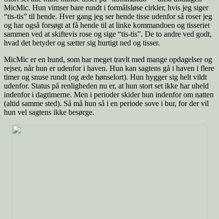
MicMic. Hun vimser bare rundt i formålsløse cirkler, hvis jeg siger
“tis-tis” til hende. Hver gang jeg ser hende tisse udenfor så roser jeg
og har også forsøgt at få hende til at linke kommandoen og tisseriet
sammen ved at skiftevis rose og sige “tis-tis”. De to andre ved godt,
hvad det betyder og sætter sig hurtigt ned og tisser.
MicMic er en hund, som har meget travlt med mange opdagelser og
rejser, når hun er udenfor i haven. Hun kan sagtens gå i haven i flere
timer og snuse rundt (og æde hønselort). Hun hygger sig helt vildt
udenfor. Status på renligheden nu er, at hun stort set ikke har uheld
indenfor i dagtimerne. Men i perioder skider hun indenfor om natten
(altid samme sted). Så må hun så i en periode sove i bur, for der vil
hun vel sagtens ikke besørge.