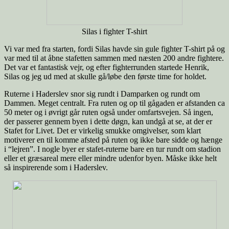
Silas i fighter T-shirt
Vi var med fra starten, fordi Silas havde sin gule fighter T-shirt på og
var med til at åbne stafetten sammen med næsten 200 andre fightere.
Det var et fantastisk vejr, og efter fighterrunden startede Henrik,
Silas og jeg ud med at skulle gå/løbe den første time for holdet.
Ruterne i Haderslev snor sig rundt i Damparken og rundt om
Dammen. Meget centralt. Fra ruten og op til gågaden er afstanden ca
50 meter og i øvrigt går ruten også under omfartsvejen. Så ingen,
der passerer gennem byen i dette døgn, kan undgå at se, at der er
Stafet for Livet. Det er virkelig smukke omgivelser, som klart
motiverer en til komme afsted på ruten og ikke bare sidde og hænge
i “lejren”. I nogle byer er stafet-ruterne bare en tur rundt om stadion
eller et græsareal mere eller mindre udenfor byen. Måske ikke helt
så inspirerende som i Haderslev.