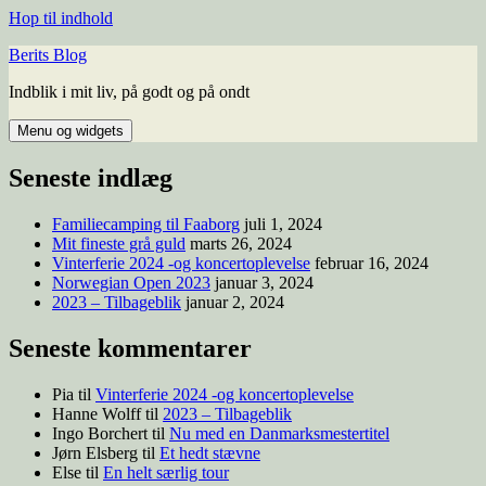
Hop til indhold
Berits Blog
Indblik i mit liv, på godt og på ondt
Menu og widgets
Seneste indlæg
Familiecamping til Faaborg
juli 1, 2024
Mit fineste grå guld
marts 26, 2024
Vinterferie 2024 -og koncertoplevelse
februar 16, 2024
Norwegian Open 2023
januar 3, 2024
2023 – Tilbageblik
januar 2, 2024
Seneste kommentarer
Pia
til
Vinterferie 2024 -og koncertoplevelse
Hanne Wolff
til
2023 – Tilbageblik
Ingo Borchert
til
Nu med en Danmarksmestertitel
Jørn Elsberg
til
Et hedt stævne
Else
til
En helt særlig tour