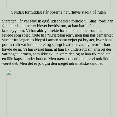
Søndag formiddag står poserne naturligvis stadig på ruten
Stafetten i år var faktisk også lidt speciel i forhold til Silas, fordi han
først her i sommer er blevet bevidst om, at han har haft en
kræftsygdom. Vi har aldrig direkte fortalt ham, at det som han
fejlede som spæd hørte til i “Kræft-kassen”, men han har bemærket
sine ar fra lægernes biopsi i armen samt vejret på brystet, hvor hans
port-a-cath var indopereret og spurgt hvad det var, og hvorfor han
havde de ar. Vi har svaret ham, at han fik undersøgt sin arm og der
var noget i armen, som ikke skulle være der, og at han fik medicin i
en lille kapsel under huden. Men nærmere end det har vi nok ikke
været det. Men det er jo også den meget udramatiske sandhed.