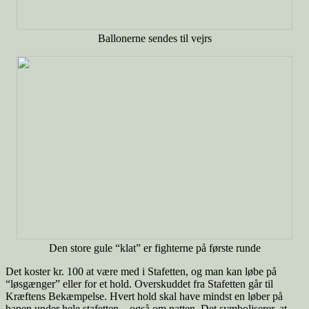
Ballonerne sendes til vejrs
Den store gule “klat” er fighterne på første runde
Det koster kr. 100 at være med i Stafetten, og man kan løbe på
“løsgænger” eller for et hold. Overskuddet fra Stafetten går til
Kræftens Bekæmpelse. Hvert hold skal have mindst en løber på
banen under hele stafetten – også om natten. Det symboliserer, at