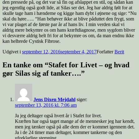
den pressede på, og det var så fin og afslappet en stil, og sådan kan
jeg egentlig også godt lide, at Silas ser det. Jeg har aldrig følt for at
skulle tage ham i hænderne og kigge ham dybt i øjnene og sige: “Nu
skal du høre….. “Han behøver ikke at blive påduttet den frygt, som
vi var plaget af de første par år af hans liv. I min verden skal vi
aldrig mere bekymre os om hans kræftdiagnose, men sygdom bliver
vi desværre aldrig helt fri for at bekymre os om, da man endnu ikke
kan helbrede Cystisk Fibrose.
Udgivet i
september 12, 2016
september 4, 2017
Forfatter
Berit
En tanke om “Stafet for Livet – og hvad
gør Silas sig af tanker….”
Jens Dixen Mejdahl
siger:
september 13, 2016 kl. 7:06 am
Ja jeg deltager også hvert år i Stafet for livet.
Kræften har også taget mange af de mennesker jeg har kendt,
men jeg tænker også på alle dem der er kommet igennem det.
Ja i de 24 timer man deltager, kommer tankerne og den
uforklarlige stemning.