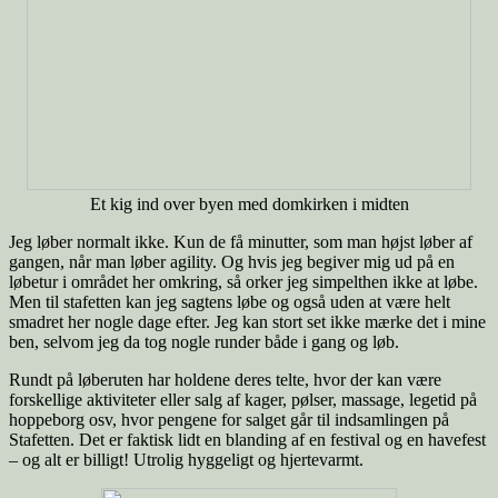
Et kig ind over byen med domkirken i midten
Jeg løber normalt ikke. Kun de få minutter, som man højst løber af
gangen, når man løber agility. Og hvis jeg begiver mig ud på en
løbetur i området her omkring, så orker jeg simpelthen ikke at løbe.
Men til stafetten kan jeg sagtens løbe og også uden at være helt
smadret her nogle dage efter. Jeg kan stort set ikke mærke det i mine
ben, selvom jeg da tog nogle runder både i gang og løb.
Rundt på løberuten har holdene deres telte, hvor der kan være
forskellige aktiviteter eller salg af kager, pølser, massage, legetid på
hoppeborg osv, hvor pengene for salget går til indsamlingen på
Stafetten. Det er faktisk lidt en blanding af en festival og en havefest
– og alt er billigt! Utrolig hyggeligt og hjertevarmt.