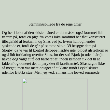
Stemningsbillede fra de sene timer
Og her i løbet af den sidste måned er det måske også kommet lidt
tættere på, fordi en pige fra vores lokalsamfund har fået konstateret
tilbagefald af leukæmi, og Silas ved jo, hvem hun og hendes
søskende er, fordi de går på samme skole. Vi besøgte dem på
Skejby, da vi var til kontrol deroppe i sidste uge, og det afstedkom jo
også lidt forklaring overfor Silas, for der sad Bjørk jo uden hår (hun
havde dog valgt at få det barberet af, inden kemoen fik det til at
falde af og doneret det til parykker til kræftramte). Silas sagde ikke
så meget, men var mere optaget af at klatre rundt i cykelskuret
udenfor Bjørks stue. Men jeg ved, at hans lille hoved summede.