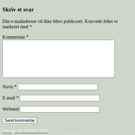
i
Skriv et svar
Din e-mailadresse vil ikke blive publiceret.
Krævede felter er
markeret med
*
Kommentar
*
Navn
*
E-mail
*
Websted
Indlægsnavigation
Forrige
Forrige
DCH DM 2016