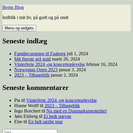
Hop
Berits Blog
til
Indblik i mit liv, på godt og på ondt
indhold
Menu og widgets
Seneste indlæg
Familiecamping til Faaborg
juli 1, 2024
Mit fineste grå guld
marts 26, 2024
Vinterferie 2024 -og koncertoplevelse
februar 16, 2024
Norwegian Open 2023
januar 3, 2024
2023 – Tilbageblik
januar 2, 2024
Seneste kommentarer
Pia
til
Vinterferie 2024 -og koncertoplevelse
Hanne Wolff
til
2023 – Tilbageblik
Ingo Borchert
til
Nu med en Danmarksmestertitel
Jørn Elsberg
til
Et hedt stævne
Else
til
En helt særlig tour
Søg