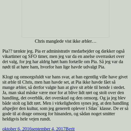
Chris manglede vist ikke æbler…
Pia?? tænkte jeg. Pia er administrativ medarbejder og dækker også
vikartimer og SFO timer, men jeg var da en anelse overrasket over
det valg, for jeg har aldrig hørt ham fortælle om Pia. Så jeg var da
nødt til at høre ham, hvorfor han lige havde udvalgt Pia.
Klogt og omsorgsfuldt var hans svar, at han egentlig ville have givet
sit æble til Chris, men han havde set, at Pia ikke havde fået så
mange æbler, så derfor valgte han at give sit æble til hende i stedet.
Ja, man skal måske være mor for at blive lidt rørt og stolt over den
handling, det overblik, det overskud og den omsorg. Og ja jeg blev
både stolt og lidt rørt. Men i virkeligheden synes jeg, at den handling
afspejler den kultur, som jeg generelt oplever i Silas´ klasse. De er så
gode til at drage omsorg for hinanden, og sådan noget smitter
heldigvis hele vejen rundt.
Udgivet
Forfatter
oktober 6, 2016
september 4, 2017
Berit