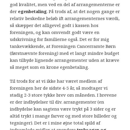
god kvalitet, men ved en del af arrangementerne er
der
egenbetaling
. På trods af, at det nogen gange er
relativ beskedne beløb ift arrangementernes værdi,
så skæpper det alligevel godt i kassen hos
foreningen, og kan omvendt godt være en
udskrivning for familierne også. Det er for mig
tankevækkende, at Foreningen Cancerramte Børn
(førstnævnte forening) med et langt mindre budget
kan tilbyde lignende arrangementer uden at kræve
så meget som en krone egenbetaling.
Til trods for at vi ikke har været medlem af
foreningen her de sidste 4-5 år, så modtager vi
stadig 2-3 store tykke brev om måneden. I brevene
er der indbydelser til div. arrangementer (en
indbydelse kan sagtens være trykt på 3 sider og er
altid trykt i mange farver og med store billeder og
tegninger). Det er i mine øjne total spild af
indsamlede midler at spendere
tryksager og