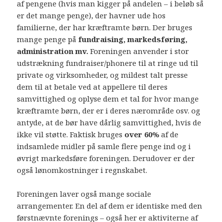
af pengene (hvis man kigger på andelen – i beløb så
er det mange penge), der havner ude hos
familierne, der har kræftramte børn. Der bruges
mange penge på
fundraising, markedsføring,
administration mv.
Foreningen anvender i stor
udstrækning fundraiser/phonere til at ringe ud til
private og virksomheder, og mildest talt presse
dem til at betale ved at appellere til deres
samvittighed og oplyse dem et tal for hvor mange
kræftramte børn, der er i deres nærområde osv. og
antyde, at de bør have dårlig samvittighed, hvis de
ikke vil støtte. Faktisk bruges
over 60%
af de
indsamlede midler på samle flere penge ind og i
øvrigt markedsføre foreningen. Derudover er der
også lønomkostninger i regnskabet.
Foreningen laver også mange sociale
arrangementer. En del af dem er identiske med den
førstnævnte forenings – også her er aktiviterne af