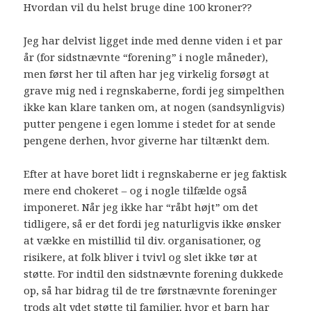
Hvordan vil du helst bruge dine 100 kroner??
Jeg har delvist ligget inde med denne viden i et par
år (for sidstnævnte “forening” i nogle måneder),
men først her til aften har jeg virkelig forsøgt at
grave mig ned i regnskaberne, fordi jeg simpelthen
ikke kan klare tanken om, at nogen (sandsynligvis)
putter pengene i egen lomme i stedet for at sende
pengene derhen, hvor giverne har tiltænkt dem.
Efter at have boret lidt i regnskaberne er jeg faktisk
mere end chokeret – og i nogle tilfælde også
imponeret. Når jeg ikke har “råbt højt” om det
tidligere, så er det fordi jeg naturligvis ikke ønsker
at vække en mistillid til div. organisationer, og
risikere, at folk bliver i tvivl og slet ikke tør at
støtte. For indtil den sidstnævnte forening dukkede
op, så har bidrag til de tre førstnævnte foreninger
trods alt ydet støtte til familier, hvor et barn har