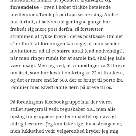
forsendelse
– oven i købet til ikke betalende
medlemmer. Tænk på portopriserne i dag. Andre
har fortalt, at selvom de gentagne gange har
frabedt sig mere post derfra, så fortsætter
strømmen af tykke breve i deres postkasse. Om det
så er fordi, at foreningen kan sige, at man sender
invitationer ud til et større antal (end nødvendigt),
når man ringer rundt for at samle ind, skal jeg lade
være usagt. Men jeg ved, at vi modtager ca 25 breve
om året, som har kostet omkring kr. 22 at frankere,
og det er mere end kr. 500, der er brugt til porto fra
Familier med Kræftramte Børn på breve til os.
På foreningens facebookgruppe har der været
stillet spørgsmål vedr. regnskaber o.a., men alle
opslag fra gruppens gæster er slettet og i øvrigt
aldrig besvaret. Jeg kan ikke sige, hvad årsagen er,
men lukkethed vedr. velgørenhed bryder jeg mig