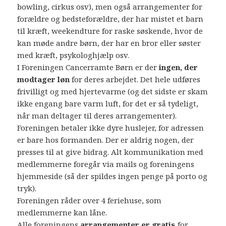
bowling, cirkus osv), men også arrangementer for
forældre og bedsteforældre, der har mistet et barn
til kræft, weekendture for raske søskende, hvor de
kan møde andre børn, der har en bror eller søster
med kræft, psykologhjælp osv.
I Foreningen Cancerramte Børn er der
ingen, der
modtager løn
for deres arbejdet. Det hele udføres
frivilligt og med hjertevarme (og det sidste er skam
ikke engang bare varm luft, for det er så tydeligt,
når man deltager til deres arrangementer).
Foreningen betaler ikke dyre huslejer, for adressen
er bare hos formanden. Der er aldrig nogen, der
presses til at give bidrag. Alt kommunikation med
medlemmerne foregår via mails og foreningens
hjemmeside (så der spildes ingen penge på porto og
tryk).
Foreningen råder over 4 feriehuse, som
medlemmerne kan låne.
Alle foreningens
arrangementer er gratis
for