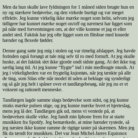
Men da hun skulle lave fyldningen for 1 måned siden brugte hun en
ny og stærkere bedøvelse, og den virkede hurtigt og var meget
effektiv. Jeg kunne virkelig ikke mærke noget som helst, selvom jeg
tidligere har kunnet mærke noget on/off og nærmest har ligget som
på nåle med forventningen om, at der ville komme et jag et eller
andet sted. Faktisk har jeg ofte ligget som en flitsbue med knuede
hænder og flexede fødder.
Denne gang satte jeg mig i stolen og var rimelig afslappet. Jeg havde
forinden også forsøgt at tale mig selv til ro med fornuft. At jeg skulle
huske, at det faktisk slet ikke gjorde ondt sidste gang. At det ikke tog
særlig lang tid. At jeg kunne “flygte” ind i min medbragte musik. At
jeg i virkeligheden var en frygtelig kujontøs, når jeg tænkte på alle
de ting, som Silas ofte står model til uden at beklage sig synderligt
og så går jeg helt i spåner over et tandlægebesøg, når jeg nu er et
voksent og rationelt menneske.
Tandlægen lagde samme slags bedøvelse som sidst, og jeg kunne
straks mærke pulsen stige, og jeg kunne mærke hvert et hjerteslag,
mens jeg lå der. Tandlægen gik ud, mens vi ventede på, at
bedøvelsen skulle virke. Jeg fandt min Iphone frem for at starte
musikken fra Spotify. Jeg bemærkede, at mine hænder rystede, så
jeg næsten ikke kunne ramme de rigtige taster på skærmen. Men jeg
fik da tændt for musikken. Det var Jean Michel-Jarres Equionox