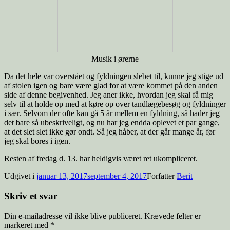
Musik i ørerne
Da det hele var overstået og fyldningen slebet til, kunne jeg stige ud
af stolen igen og bare være glad for at være kommet på den anden
side af denne begivenhed. Jeg aner ikke, hvordan jeg skal få mig
selv til at holde op med at køre op over tandlægebesøg og fyldninger
i sær. Selvom der ofte kan gå 5 år mellem en fyldning, så hader jeg
det bare så ubeskriveligt, og nu har jeg endda oplevet et par gange,
at det slet slet ikke gør ondt. Så jeg håber, at der går mange år, før
jeg skal bores i igen.
Resten af fredag d. 13. har heldigvis været ret ukompliceret.
Udgivet i
januar 13, 2017
september 4, 2017
Forfatter
Berit
Skriv et svar
Din e-mailadresse vil ikke blive publiceret.
Krævede felter er
markeret med
*