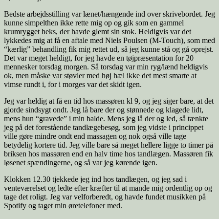
Bedste arbejdsstilling var lænet/hængende ind over skrivebordet. Jeg
kunne simpelthen ikke rette mig op og gik som en gammel
krumrygget heks, der havde glemt sin stok. Heldigvis var det
lykkedes mig at få en aftale med Niels Poulsen (M-Touch), som med
“kærlig” behandling fik mig rettet ud, så jeg kunne stå og gå oprejst.
Det var meget heldigt, for jeg havde en tøjpræsentation for 20
mennesker torsdag morgen. Så torsdag var min ryg/lænd heldigvis
ok, men måske var støvler med høj hæl ikke det mest smarte at
vimse rundt i, for i morges var det skidt igen.
Jeg var heldig at få en tid hos massøren kl 9, og jeg siger bare, at det
gjorde sindsygt ondt. Jeg lå bare der og stønnede og klagede lidt,
mens hun “gravede” i min balde. Mens jeg lå der og led, så tænkte
jeg på det forestående tandlægebesøg, som jeg vidste i princippet
ville gøre mindre ondt end massagen og nok også ville tage
betydelig kortere tid. Jeg ville bare så meget hellere ligge to timer på
briksen hos massøren end en halv time hos tandlægen. Massøren fik
løsenet spændingerne, og så var jeg kørende igen.
Klokken 12.30 tjekkede jeg ind hos tandlægen, og jeg sad i
venteværelset og ledte efter kræfter til at mande mig ordentlig op og
tage det roligt. Jeg var velforberedt, og havde fundet musikken på
Spotify og taget min øretelefoner med.