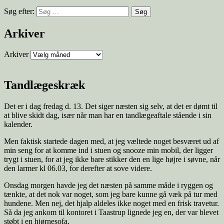
Søg efter:
Arkiver
Arkiver
Tandlægeskræk
Det er i dag fredag d. 13. Det siger næsten sig selv, at det er dømt til
at blive skidt dag, især når man har en tandlægeaftale stående i sin
kalender.
Men faktisk startede dagen med, at jeg væltede noget besværet ud af
min seng for at komme ind i stuen og snooze min mobil, der ligger
trygt i stuen, for at jeg ikke bare stikker den en lige højre i søvne, når
den larmer kl 06.03, for derefter at sove videre.
Onsdag morgen havde jeg det næsten på samme måde i ryggen og
tænkte, at det nok var noget, som jeg bare kunne gå væk på tur med
hundene. Men nej, det hjalp aldeles ikke noget med en frisk travetur.
Så da jeg ankom til kontoret i Taastrup lignede jeg en, der var blevet
støbt i en hjørnesofa.