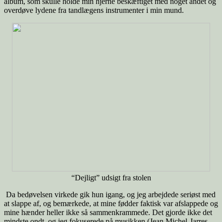
album, som skulle holde min hjerne beskæftiget med noget andet og
overdøve lydene fra tandlægens instrumenter i min mund.
“Dejligt” udsigt fra stolen
Da bedøvelsen virkede gik hun igang, og jeg arbejdede seriøst med
at slappe af, og bemærkede, at mine fødder faktisk var afslappede og
mine hænder heller ikke så sammenkrammede. Det gjorde ikke det
mindste ondt, og jeg fokuserede på musikken (Jean Michel-Jarres