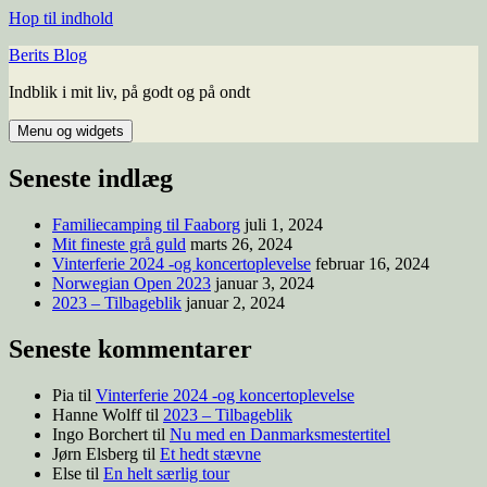
Hop til indhold
Berits Blog
Indblik i mit liv, på godt og på ondt
Menu og widgets
Seneste indlæg
Familiecamping til Faaborg
juli 1, 2024
Mit fineste grå guld
marts 26, 2024
Vinterferie 2024 -og koncertoplevelse
februar 16, 2024
Norwegian Open 2023
januar 3, 2024
2023 – Tilbageblik
januar 2, 2024
Seneste kommentarer
Pia
til
Vinterferie 2024 -og koncertoplevelse
Hanne Wolff
til
2023 – Tilbageblik
Ingo Borchert
til
Nu med en Danmarksmestertitel
Jørn Elsberg
til
Et hedt stævne
Else
til
En helt særlig tour