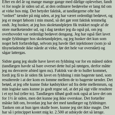
Efter en del år og mange mange gange med dårlige oplevelser, fandt
vi for nogle år siden ud af, at den ordinære bedøvelse er lang tid om
at virke hos mig. Det betyder faktisk, at tandlægerne ofte har
“ordnet” tænder på mig uden, at jeg har været ordentligt bedøvet, og
jeg er meget følsom i min mund, så det gør rent faktisk temmelig
ondt. Jeg husker, at jeg hos skoletandplejen fik trukket nogle af de
store mælketænder ud, og i dag tænker jeg da også på, om jeg
overhovedet var ordenligt bedøvet dengang. Jeg har også fået lavet
nogle fyldninger hos skoletandplejen, og jeg husker det kun som
noget helt forfærdeligt, selvom jeg havde fået injektioner (som jo så
tilsyneladende ikke nåede at virke, før det hele var overstået) og
sågar lattergas.
Sidste gang jeg skulle have lavet en fyldning var for en måned siden
(tandlægen havde så bare overset dette hul på røntgen, derfor måtte
jeg nu desværre afsted igen nu). Faktisk var de to huller kommet,
fordi jeg få to år siden fik lavet en fyldning i min bagerste tand, som
resulterede i at der kom en lomme mellem de to bagerste tænder. Det
betød, at jeg ofte kunne fiske kødstykker ud fra dette mellemrum, og
min logiske sans kunne jo godt regne ud, at det på sigt ville resultere
i et nyt hul (eller to). Tandlægen tilbød godt nok også at lave det om
for 1½ år siden, men det kunne jeg ikke overskue. Det fortæller
måske lidt om, hvordan jeg har det med tandlæger og fyldninger.
Tanken om at hun igen skulle bore, kunne jeg slet ikke magte. Det
har så i princippet kostet mig kr. 2.500 at udskyde det så længe.