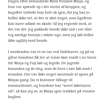
Dagen efter behandlede Niels Poulsen Ninja, og
hun var spændt op i det meste af kroppen, og
bagefter virkede hun helt ok igen, for jeg har jo
heller ikke set, at der er sket noget, som ligefrem
kan have udløst en skade. Så jeg regnede med, at
det var det. Jeg pakkede hende ikke ind i vat eller
tog særlige hensyn i sidste uge, men jeg løb heller
ikke agility med hende.
I weekenden var vi en tur ved Vadehavet, og på en
gåtur hundene fik lov at tonse løse rundt i en times
tid. Ninja og Fuji løb og legede. De jagtede
hinanden og de ting, som de hver i sær løb med i
munden. Der var ikke noget unormalt at spore på
Ninjas gang. Da vi kommer tilbage til
sommerhuset, og hundene har “sovet løbeturen
ud”, så kan jeg se, at Ninja igen trækker på venstre
bagben.