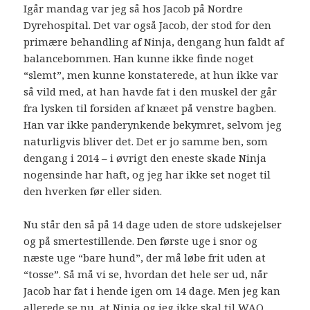
Igår mandag var jeg så hos Jacob på Nordre
Dyrehospital. Det var også Jacob, der stod for den
primære behandling af Ninja, dengang hun faldt af
balancebommen. Han kunne ikke finde noget
“slemt”, men kunne konstaterede, at hun ikke var
så vild med, at han havde fat i den muskel der går
fra lysken til forsiden af knæet på venstre bagben.
Han var ikke panderynkende bekymret, selvom jeg
naturligvis bliver det. Det er jo samme ben, som
dengang i 2014 – i øvrigt den eneste skade Ninja
nogensinde har haft, og jeg har ikke set noget til
den hverken før eller siden.
Nu står den så på 14 dage uden de store udskejelser
og på smertestillende. Den første uge i snor og
næste uge “bare hund”, der må løbe frit uden at
“tosse”. Så må vi se, hvordan det hele ser ud, når
Jacob har fat i hende igen om 14 dage. Men jeg kan
allerede se nu, at Ninja og jeg ikke skal til WAO