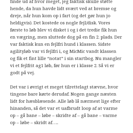
finde ud af hvor meget, jeg faktisk skulle støtte
hende, da hun havde lidt svært ved at bremse og
dreje, når hun kom op i fart (og det gør hun jo
heldigvis). Det kostede os nogle fejl/disk. Vores
første to løb blev vi disket i og i det tredie fik hun
en vægring, men sluttede dog på en fin 2. plads. Der
var faktisk kun en fejlfri hund i klassen. Sidste
agilityløb var vi fejlfri i, og MicMic vandt klassen
og fik et fint lille “notat” i sin startbog. Nu mangler
vi et fejlfrit ag1 løb, før hun er i klasse 2. Så vi er
godt på vej.
Det var i øvrigt et meget tilrettelagt stævne, hvor
tingene bare kørte derudaf. Nogen gange næsten
lidt for hæsblæsende. Alle løb lå nærmest lige efter
hinanden, så det var et uafbrudt loop af at varme
op – gå bane – løbe – skridte af – gå bane – varme
op – løbe – skridt af…..