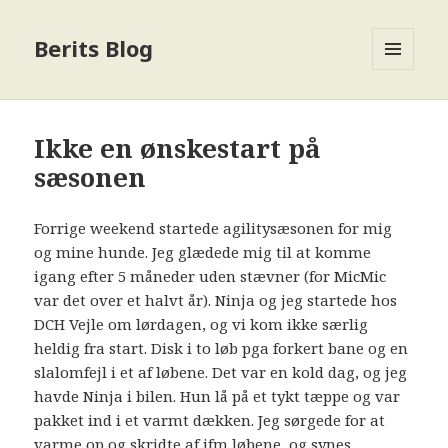
Berits Blog
MENU
OG
WIDGETS
Ikke en ønskestart på
sæsonen
Forrige weekend startede agilitysæsonen for mig
og mine hunde. Jeg glædede mig til at komme
igang efter 5 måneder uden stævner (for MicMic
var det over et halvt år). Ninja og jeg startede hos
DCH Vejle om lørdagen, og vi kom ikke særlig
heldig fra start. Disk i to løb pga forkert bane og en
slalomfejl i et af løbene. Det var en kold dag, og jeg
havde Ninja i bilen. Hun lå på et tykt tæppe og var
pakket ind i et varmt dækken. Jeg sørgede for at
varme op og skridte af ifm løbene, og synes