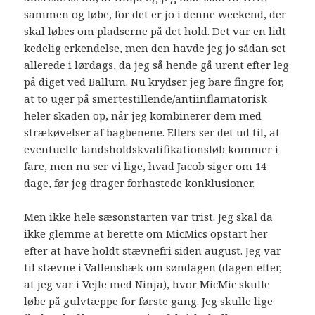
sammen og løbe, for det er jo i denne weekend, der
skal løbes om pladserne på det hold. Det var en lidt
kedelig erkendelse, men den havde jeg jo sådan set
allerede i lørdags, da jeg så hende gå urent efter leg
på diget ved Ballum. Nu krydser jeg bare fingre for,
at to uger på smertestillende/antiinflamatorisk
heler skaden op, når jeg kombinerer dem med
strækøvelser af bagbenene. Ellers ser det ud til, at
eventuelle landsholdskvalifikationsløb kommer i
fare, men nu ser vi lige, hvad Jacob siger om 14
dage, før jeg drager forhastede konklusioner.
Men ikke hele sæsonstarten var trist. Jeg skal da
ikke glemme at berette om MicMics opstart her
efter at have holdt stævnefri siden august. Jeg var
til stævne i Vallensbæk om søndagen (dagen efter,
at jeg var i Vejle med Ninja), hvor MicMic skulle
løbe på gulvtæppe for første gang. Jeg skulle lige