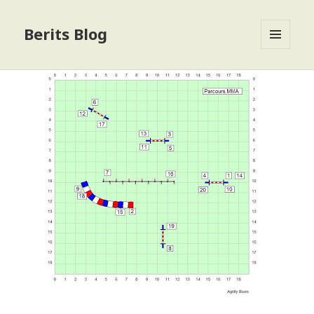
Berits Blog
MENU
OG
WIDGETS