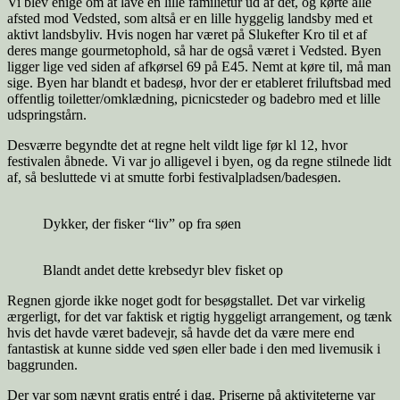
Vi blev enige om at lave en lille familietur ud af det, og kørte alle
afsted mod Vedsted, som altså er en lille hyggelig landsby med et
aktivt landsbyliv. Hvis nogen har været på Slukefter Kro til et af
deres mange gourmetophold, så har de også været i Vedsted. Byen
ligger lige ved siden af afkørsel 69 på E45. Nemt at køre til, må man
sige. Byen har blandt et badesø, hvor der er etableret friluftsbad med
offentlig toiletter/omklædning, picnicsteder og badebro med et lille
udspringstårn.
Desværre begyndte det at regne helt vildt lige før kl 12, hvor
festivalen åbnede. Vi var jo alligevel i byen, og da regne stilnede lidt
af, så besluttede vi at smutte forbi festivalpladsen/badesøen.
Dykker, der fisker “liv” op fra søen
Blandt andet dette krebsedyr blev fisket op
Regnen gjorde ikke noget godt for besøgstallet. Det var virkelig
ærgerligt, for det var faktisk et rigtig hyggeligt arrangement, og tænk
hvis det havde været badevejr, så havde det da være mere end
fantastisk at kunne sidde ved søen eller bade i den med livemusik i
baggrunden.
Der var som nævnt gratis entré i dag. Priserne på aktiviteterne var