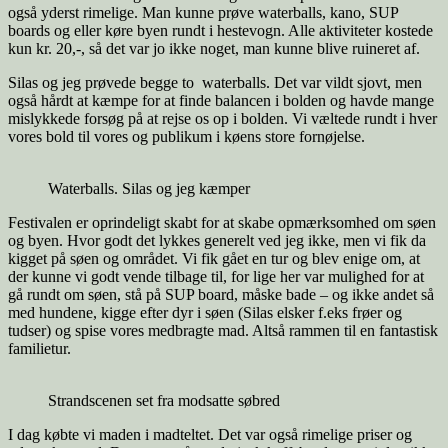
også yderst rimelige. Man kunne prøve waterballs, kano, SUP
boards og eller køre byen rundt i hestevogn. Alle aktiviteter kostede
kun kr. 20,-, så det var jo ikke noget, man kunne blive ruineret af.
Silas og jeg prøvede begge to waterballs. Det var vildt sjovt, men
også hårdt at kæmpe for at finde balancen i bolden og havde mange
mislykkede forsøg på at rejse os op i bolden. Vi væltede rundt i hver
vores bold til vores og publikum i køens store fornøjelse.
Waterballs. Silas og jeg kæmper
Festivalen er oprindeligt skabt for at skabe opmærksomhed om søen
og byen. Hvor godt det lykkes generelt ved jeg ikke, men vi fik da
kigget på søen og området. Vi fik gået en tur og blev enige om, at
der kunne vi godt vende tilbage til, for lige her var mulighed for at
gå rundt om søen, stå på SUP board, måske bade – og ikke andet så
med hundene, kigge efter dyr i søen (Silas elsker f.eks frøer og
tudser) og spise vores medbragte mad. Altså rammen til en fantastisk
familietur.
Strandscenen set fra modsatte søbred
I dag købte vi maden i madteltet. Det var også rimelige priser og