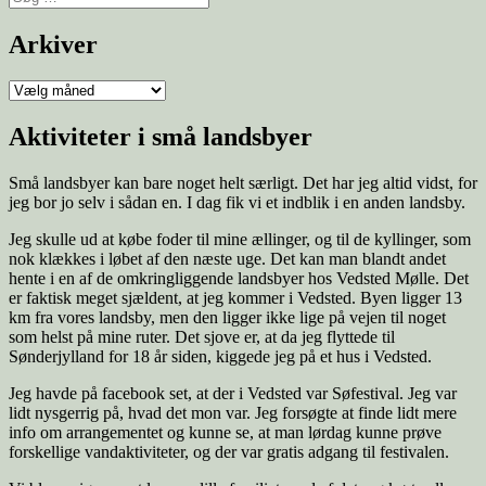
Arkiver
Aktiviteter i små landsbyer
Små landsbyer kan bare noget helt særligt. Det har jeg altid vidst, for
jeg bor jo selv i sådan en. I dag fik vi et indblik i en anden landsby.
Jeg skulle ud at købe foder til mine ællinger, og til de kyllinger, som
nok klækkes i løbet af den næste uge. Det kan man blandt andet
hente i en af de omkringliggende landsbyer hos Vedsted Mølle. Det
er faktisk meget sjældent, at jeg kommer i Vedsted. Byen ligger 13
km fra vores landsby, men den ligger ikke lige på vejen til noget
som helst på mine ruter. Det sjove er, at da jeg flyttede til
Sønderjylland for 18 år siden, kiggede jeg på et hus i Vedsted.
Jeg havde på facebook set, at der i Vedsted var Søfestival. Jeg var
lidt nysgerrig på, hvad det mon var. Jeg forsøgte at finde lidt mere
info om arrangementet og kunne se, at man lørdag kunne prøve
forskellige vandaktiviteter, og der var gratis adgang til festivalen.