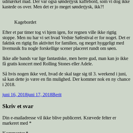
udmærket mad. Der var også sønderjysk kaffebord, som vi dog ikke
kastede os over. Men det er jo meget sønderjysk, ikk?!
Kagebordet
Efter et par timer tog vi hjem igen, for regnen ville ikke rigtig
stoppe. Men nu har vi set hvad Vedste Søfestival er for noget. Det er
faktisk en rigtig fin aktivitet for familien, og meget hyggeligt med
livemusik fra nogle forskellige scener placeret rundt om søen.
Ikke alle bands var lige fantastiske, men herre gud, man kan jo ikke
få gratis koncert med Rolling Stones eller Adele.
Så hvis nogen ikke ved, hvad de skal tage sig til 3. weekend i juni,
så kan dette jo være en fin mulighed. Der kommer nok en ny chance
i 2018.
juni 16, 2018
juni 17, 2018
Berit
Skriv et svar
Din e-mailadresse vil ikke blive publiceret.
Krævede felter er
markeret med
*