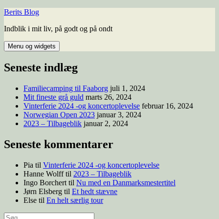
Berits Blog
Indblik i mit liv, på godt og på ondt
Menu og widgets
Seneste indlæg
Familiecamping til Faaborg
juli 1, 2024
Mit fineste grå guld
marts 26, 2024
Vinterferie 2024 -og koncertoplevelse
februar 16, 2024
Norwegian Open 2023
januar 3, 2024
2023 – Tilbageblik
januar 2, 2024
Seneste kommentarer
Pia
til
Vinterferie 2024 -og koncertoplevelse
Hanne Wolff
til
2023 – Tilbageblik
Ingo Borchert
til
Nu med en Danmarksmestertitel
Jørn Elsberg
til
Et hedt stævne
Else
til
En helt særlig tour