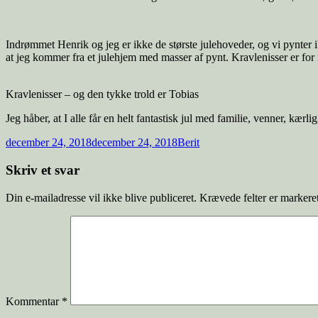
Indrømmet Henrik og jeg er ikke de største julehoveder, og vi pynter ik
at jeg kommer fra et julehjem med masser af pynt. Kravlenisser er for 
Kravlenisser – og den tykke trold er Tobias
Jeg håber, at I alle får en helt fantastisk jul med familie, venner, kærli
december 24, 2018
december 24, 2018
Berit
Skriv et svar
Din e-mailadresse vil ikke blive publiceret.
Krævede felter er marker
Kommentar
*