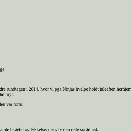
gge.
rældre (undtagen i 2014, hvor vi pga Ninjas hvalpe holdt juleaften herhj
idt nyt.
den var forbi.
 ramte bagetid og tykkelse, der gav den rette sprødhed.