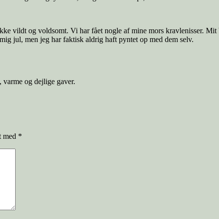
ke vildt og voldsomt. Vi har fået nogle af mine mors kravlenisser. Mit b
mig jul, men jeg har faktisk aldrig haft pyntet op med dem selv.
g, varme og dejlige gaver.
et med
*