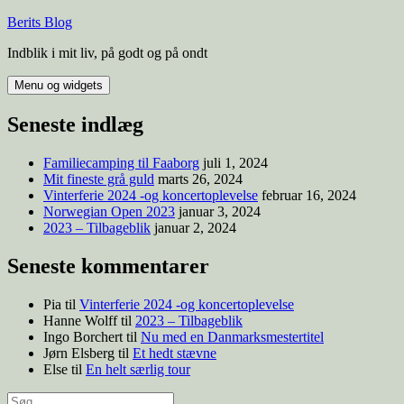
Berits Blog
Indblik i mit liv, på godt og på ondt
Menu og widgets
Seneste indlæg
Familiecamping til Faaborg
juli 1, 2024
Mit fineste grå guld
marts 26, 2024
Vinterferie 2024 -og koncertoplevelse
februar 16, 2024
Norwegian Open 2023
januar 3, 2024
2023 – Tilbageblik
januar 2, 2024
Seneste kommentarer
Pia
til
Vinterferie 2024 -og koncertoplevelse
Hanne Wolff
til
2023 – Tilbageblik
Ingo Borchert
til
Nu med en Danmarksmestertitel
Jørn Elsberg
til
Et hedt stævne
Else
til
En helt særlig tour