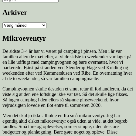
Arkiver
Mikroeventyr
De sidste 3-4 år har vi været på camping i pinsen. Men i år var
familien allerede mæt efter, at vi de sidste to weekender var taget på
en lille udflugt med campingvognen og bare overnattet, hvor vi
parkerede. Først på stranden ved Stenderup Hage ved Kolding og
weekenden efter ved Kammerslusen ved Ribe. En overnatning hver
af de to weekender, så var familien campingmætte.
Campingvognen skulle desuden et smut retur til forhandleren, da det
viste sig at den ene loftsluge ikke var tæt. Så det skulle lige fikses.
Så ingen camping i den ellers så skønne pinseweekend, hvor
vejrudsigten lovede en flot entre til sommeren 2020.
Men det skal jo ikke afholde en fra små mikroeventyr. Jeg har
egentlig altid elsket mikroeventyr også uden at vide, at det begreb
fandtes. Små ture og oplevelser, som er simple, uden de store
budgetter og planlægning. Bare gøre noget og opleve. Disse