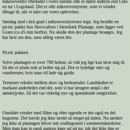
mikroeventyr efterlader i vores familie ofte et større indtryk end f.eks
en tur i Legoland. Det er ofte mikroeventyrene, som vi vender
tilbage til, når vi taler om vores oplevelser.
Søndag stod i den grad i mikroeventyrernes tegn. Jeg bestilte en
picnic pakke hos Skovcafeen i Stensbæk Plantage, som ligger ved
Gram (ca 45 min herfra). Nu skulle den der plantage besøges. Jeg
har læst om den, men aldrig været der.
Picnic pakken
Selve plantagen er over 700 hektar, så vidt jeg lige kan læse mig til.
Så der er plads nok at boltre sig på. Der er tydelige stier og
vandreruter, hvis man vil lade sig guide.
Terrænet veksler mellem skov og hedearealer. Landskabet er
markant anderledes end det, som vi har længere østpå i det
sønderjyske. Så det var virkelig nye og spændende omgivelser.
Området vrimler med flåter og efter sigende er der også en del
hugorme. Det havde jeg ikke tænkt så meget på inden. Nu tænker
jeg ikke at plantagen bliver mit yndlingssted i sommermånederne.
Men man kan jo også sagtens køre ud på tur, når det ikke lige er