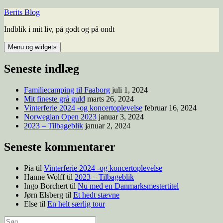
Berits Blog
Indblik i mit liv, på godt og på ondt
Menu og widgets
Seneste indlæg
Familiecamping til Faaborg
juli 1, 2024
Mit fineste grå guld
marts 26, 2024
Vinterferie 2024 -og koncertoplevelse
februar 16, 2024
Norwegian Open 2023
januar 3, 2024
2023 – Tilbageblik
januar 2, 2024
Seneste kommentarer
Pia
til
Vinterferie 2024 -og koncertoplevelse
Hanne Wolff
til
2023 – Tilbageblik
Ingo Borchert
til
Nu med en Danmarksmestertitel
Jørn Elsberg
til
Et hedt stævne
Else
til
En helt særlig tour