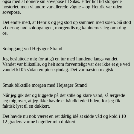
også med at donere sin sovepose til Silas. Efter lidt tid stoppede
hosteriet, men vi andre var allerede vågne – og Henrik var uden
sovepose.
Det endte med, at Henrik og jeg stod op sammen med solen. Så stod
vi der og nød solopgangen, morgendis og kaninernes leg omkring
os.
Solopgang ved Hejsager Strand
Jeg besluttede mig for at gå en tur med hundene langs vandet.
Vandet var blikstille, og helt som forventeligt var der ikke et øje ved
vandet kl 05 sådan en pinsesøndag. Det var næsten magisk.
Smuk blikstille morgen med Hejsager Strand
Når jeg gik der og kiggede på det stille og klare vand, så ærgrede
jeg mig over, at jeg ikke havde et håndklæde i bilen, for jeg fik
faktisk lyst til en dukkert.
Det havde nu nok været en ret dårlig idé at sidde våd og kold i 10-
12 graders varme bagefter min dukkert.