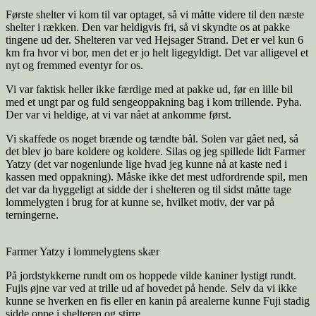
Første shelter vi kom til var optaget, så vi måtte videre til den næste
shelter i rækken. Den var heldigvis fri, så vi skyndte os at pakke
tingene ud der. Shelteren var ved Hejsager Strand. Det er vel kun 6
km fra hvor vi bor, men det er jo helt ligegyldigt. Det var alligevel et
nyt og fremmed eventyr for os.
Vi var faktisk heller ikke færdige med at pakke ud, før en lille bil
med et ungt par og fuld sengeoppakning bag i kom trillende. Pyha.
Der var vi heldige, at vi var nået at ankomme først.
Vi skaffede os noget brænde og tændte bål. Solen var gået ned, så
det blev jo bare koldere og koldere. Silas og jeg spillede lidt Farmer
Yatzy (det var nogenlunde lige hvad jeg kunne nå at kaste ned i
kassen med oppakning). Måske ikke det mest udfordrende spil, men
det var da hyggeligt at sidde der i shelteren og til sidst måtte tage
lommelygten i brug for at kunne se, hvilket motiv, der var på
terningerne.
Farmer Yatzy i lommelygtens skær
På jordstykkerne rundt om os hoppede vilde kaniner lystigt rundt.
Fujis øjne var ved at trille ud af hovedet på hende. Selv da vi ikke
kunne se hverken en fis eller en kanin på arealerne kunne Fuji stadig
sidde oppe i shelteren og stirre.