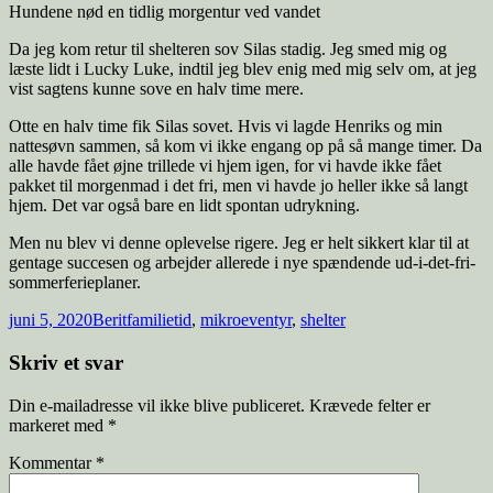
Hundene nød en tidlig morgentur ved vandet
Da jeg kom retur til shelteren sov Silas stadig. Jeg smed mig og
læste lidt i Lucky Luke, indtil jeg blev enig med mig selv om, at jeg
vist sagtens kunne sove en halv time mere.
Otte en halv time fik Silas sovet. Hvis vi lagde Henriks og min
nattesøvn sammen, så kom vi ikke engang op på så mange timer. Da
alle havde fået øjne trillede vi hjem igen, for vi havde ikke fået
pakket til morgenmad i det fri, men vi havde jo heller ikke så langt
hjem. Det var også bare en lidt spontan udrykning.
Men nu blev vi denne oplevelse rigere. Jeg er helt sikkert klar til at
gentage succesen og arbejder allerede i nye spændende ud-i-det-fri-
sommerferieplaner.
juni 5, 2020
Berit
familietid
,
mikroeventyr
,
shelter
Skriv et svar
Din e-mailadresse vil ikke blive publiceret.
Krævede felter er
markeret med
*
Kommentar
*