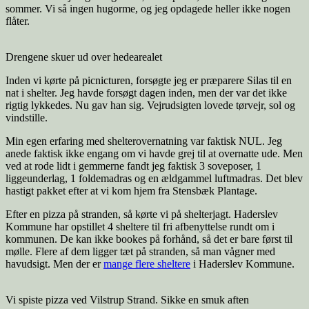
sommer. Vi så ingen hugorme, og jeg opdagede heller ikke nogen
flåter.
Drengene skuer ud over hedearealet
Inden vi kørte på picnicturen, forsøgte jeg er præparere Silas til en
nat i shelter. Jeg havde forsøgt dagen inden, men der var det ikke
rigtig lykkedes. Nu gav han sig. Vejrudsigten lovede tørvejr, sol og
vindstille.
Min egen erfaring med shelterovernatning var faktisk NUL. Jeg
anede faktisk ikke engang om vi havde grej til at overnatte ude. Men
ved at rode lidt i gemmerne fandt jeg faktisk 3 soveposer, 1
liggeunderlag, 1 foldemadras og en ældgammel luftmadras. Det blev
hastigt pakket efter at vi kom hjem fra Stensbæk Plantage.
Efter en pizza på stranden, så kørte vi på shelterjagt. Haderslev
Kommune har opstillet 4 sheltere til fri afbenyttelse rundt om i
kommunen. De kan ikke bookes på forhånd, så det er bare først til
mølle. Flere af dem ligger tæt på stranden, så man vågner med
havudsigt. Men der er
mange flere sheltere
i Haderslev Kommune.
Vi spiste pizza ved Vilstrup Strand. Sikke en smuk aften