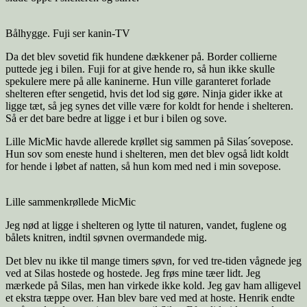
Bålhygge. Fuji ser kanin-TV
Da det blev sovetid fik hundene dækkener på. Border collierne
puttede jeg i bilen. Fuji for at give hende ro, så hun ikke skulle
spekulere mere på alle kaninerne. Hun ville garanteret forlade
shelteren efter sengetid, hvis det lod sig gøre. Ninja gider ikke at
ligge tæt, så jeg synes det ville være for koldt for hende i shelteren.
Så er det bare bedre at ligge i et bur i bilen og sove.
Lille MicMic havde allerede krøllet sig sammen på Silas´sovepose.
Hun sov som eneste hund i shelteren, men det blev også lidt koldt
for hende i løbet af natten, så hun kom med ned i min sovepose.
Lille sammenkrøllede MicMic
Jeg nød at ligge i shelteren og lytte til naturen, vandet, fuglene og
bålets knitren, indtil søvnen overmandede mig.
Det blev nu ikke til mange timers søvn, for ved tre-tiden vågnede jeg
ved at Silas hostede og hostede. Jeg frøs mine tæer lidt. Jeg
mærkede på Silas, men han virkede ikke kold. Jeg gav ham alligevel
et ekstra tæppe over. Han blev bare ved med at hoste. Henrik endte