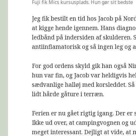
Fuji fik Mics kursusplads. Hun gør sit bedste
Jeg fik bestilt en tid hos Jacob på Nor
at kigge hende igennem. Hans diagnos
ledbånd på indersiden af skulderen. 
antiinflamatorisk og så ingen leg og a
For god ordens skyld gik han også Nin
hun var fin, og Jacob var heldigvis hel
sædvanlige halløj med korsleddet. Så 
lidt hårde gåture i terræn.
Ferien er nu gået rigtig igang. Der er 
Ikke ud over, at campingvognen og udst
meget interessant. Dejligt at vide, a