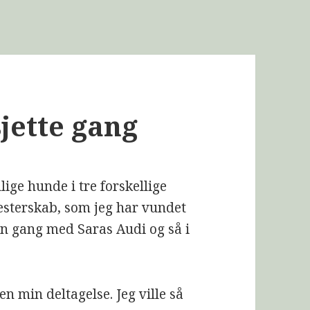
sjette gang
llige hunde i tre forskellige
Mesterskab, som jeg har vundet
en gang med Saras Audi og så i
en min deltagelse. Jeg ville så