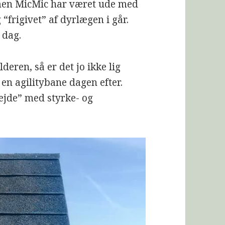
 men MicMic har været ude med
 “frigivet” af dyrlægen i går.
i dag.
deren, så er det jo ikke lig
en agilitybane dagen efter.
bejde” med styrke- og