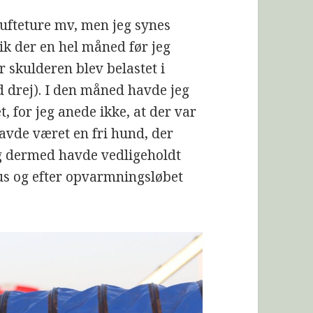
lufteture mv, men jeg synes
gik der en hel måned før jeg
r skulderen blev belastet i
ed drej). I den måned havde jeg
et, for jeg anede ikke, at der var
havde været en fri hund, der
og dermed havde vedligeholdt
rsus og efter opvarmningsløbet