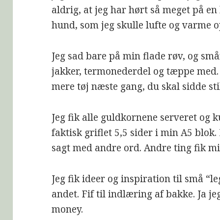
aldrig, at jeg har hørt så meget på e
hund, som jeg skulle lufte og varme o
Jeg sad bare på min flade røv, og sm
jakker, termonederdel og tæppe med. 
mere tøj næste gang, du skal sidde sti
Jeg fik alle guldkornene serveret og ku
faktisk griflet 5,5 sider i min A5 blok
sagt med andre ord. Andre ting fik mig 
Jeg fik ideer og inspiration til små “l
andet. Fif til indlæring af bakke. Ja je
money.