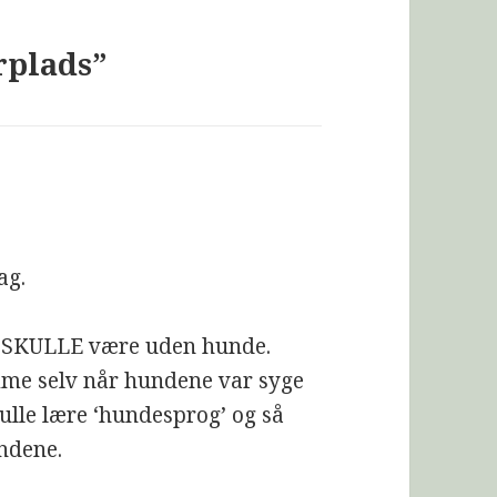
rplads”
ag.
t SKULLE være uden hunde.
mme selv når hundene var syge
skulle lære ‘hundesprog’ og så
ndene.