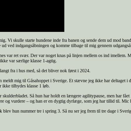
 mig. Vi skulle starte hundene inde fra banen og sende dem ud mod band
e ud ved indgangsåbningen og komme tilbage til mig gennem udgangsåbn
ynes var ret svær. Der var noget knas på linjen mellem os ind imellem.
ikke var særlige klasse 1-agtig.
langt fra i hus med, så det bliver nok først i 2024.
iden meldt mig til Gåsahoppet i Sverige. Et stævne jeg ikke har deltaget i 
 ikke tilbydes klasse 1 løb.
r skulderbladet. Så hun har holdt en længere agilitypause, men har fåe
re og vurdere – og han er en dygtig dyrlæge, som jeg har tillid til. Mic ha
sk blev hun nummer tre i spring 3. Så nu ser jeg frem til tre dage i S