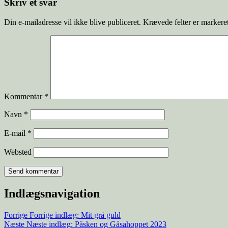
Skriv et svar
Din e-mailadresse vil ikke blive publiceret.
Krævede felter er marker
Kommentar
*
Navn
*
E-mail
*
Websted
Indlægsnavigation
Forrige
Forrige indlæg:
Mit grå guld
Næste
Næste indlæg:
Påsken og Gåsahoppet 2023