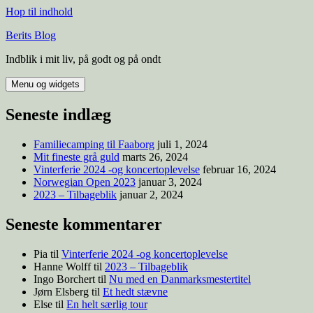
Hop til indhold
Berits Blog
Indblik i mit liv, på godt og på ondt
Menu og widgets
Seneste indlæg
Familiecamping til Faaborg
juli 1, 2024
Mit fineste grå guld
marts 26, 2024
Vinterferie 2024 -og koncertoplevelse
februar 16, 2024
Norwegian Open 2023
januar 3, 2024
2023 – Tilbageblik
januar 2, 2024
Seneste kommentarer
Pia
til
Vinterferie 2024 -og koncertoplevelse
Hanne Wolff
til
2023 – Tilbageblik
Ingo Borchert
til
Nu med en Danmarksmestertitel
Jørn Elsberg
til
Et hedt stævne
Else
til
En helt særlig tour