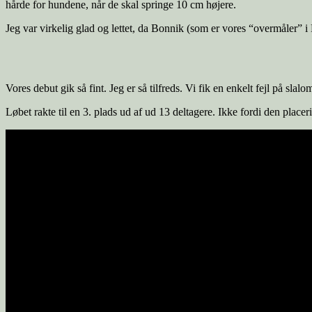
hårde for hundene, når de skal springe 10 cm højere.
Jeg var virkelig glad og lettet, da Bonnik (som er vores “overmåler” i 
Vores debut gik så fint. Jeg er så tilfreds. Vi fik en enkelt fejl på sl
Løbet rakte til en 3. plads ud af ud 13 deltagere. Ikke fordi den placer