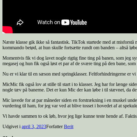
Næste klasse gik ikke så fantastisk. TikTok startede med at misforstå
kommando betød, at hun skulle fortsætte rundt om banden – altså løb
Momentvis fik vi dog lavet nogle rigtig fine ting på banen, som jeg s
megasej og hun fik også løst et par af de svære ting på den bane, som 
Nu er vi klar til en sæson med springklasser. Feltforhindringerne er vi 
MicMic fik også lov at stille til start i to klasser. Jeg har for længe s
nogle tæv på banerne. Det er kun Mic der kan løbe i til stævnet, da der
Mic lavede for at par måneder siden en forstrækning i en muskel unde
vurdering til ham, for jeg var ved at blive tosset i hovedet af at spekule
Vi havde sammen to ok løb, hvor jeg lige kunne teste hende af. Fakti
Udgivet i
april 3, 2023
Forfatter
Berit