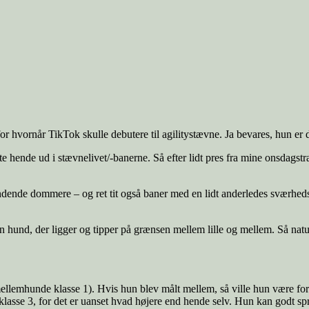
 for hvornår TikTok skulle debutere til agilitystævne. Ja bevares, hun 
kaste hende ud i stævnelivet/-banerne. Så efter lidt pres fra mine onsdags
ændende dommere – og ret tit også baner med en lidt anderledes sværheds
n hund, der ligger og tipper på grænsen mellem lille og mellem. Så natu
ellemhunde klasse 1). Hvis hun blev målt mellem, så ville hun være fo
 klasse 3, for det er uanset hvad højere end hende selv. Hun kan godt 