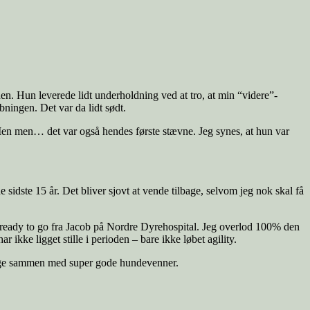
en. Hun leverede lidt underholdning ved at tro, at min “videre”-
ingen. Det var da lidt sødt.
 Men men… det var også hendes første stævne. Jeg synes, at hun var
de sidste 15 år. Det bliver sjovt at vende tilbage, selvom jeg nok skal få
t ready to go fra Jacob på Nordre Dyrehospital. Jeg overlod 100% den
r ikke ligget stille i perioden – bare ikke løbet agility.
verige sammen med super gode hundevenner.