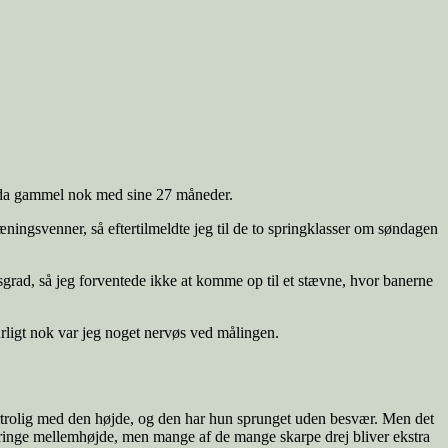
er da gammel nok med sine 27 måneder.
træningsvenner, så eftertilmeldte jeg til de to springklasser om søndagen
grad, så jeg forventede ikke at komme op til et stævne, hvor banerne
rligt nok var jeg noget nervøs ved målingen.
rtrolig med den højde, og den har hun sprunget uden besvær. Men det
springe mellemhøjde, men mange af de mange skarpe drej bliver ekstra