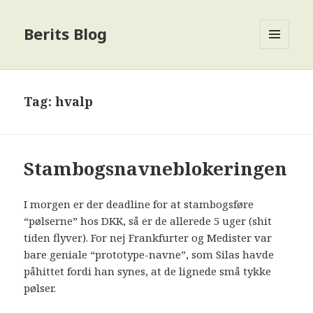
Berits Blog
MENU
OG
WIDGETS
Tag:
hvalp
Stambogsnavneblokeringen
I morgen er der deadline for at stambogsføre
“pølserne” hos DKK, så er de allerede 5 uger (shit
tiden flyver). For nej Frankfurter og Medister var
bare geniale “prototype-navne”, som Silas havde
påhittet fordi han synes, at de lignede små tykke
pølser.