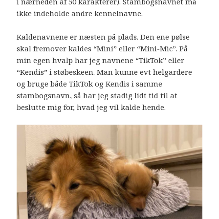
i nærheden af 50 karakterer). Stambogsnavnet må
ikke indeholde andre kennelnavne.
Kaldenavnene er næsten på plads. Den ene pølse
skal fremover kaldes “Mini” eller “Mini-Mic”. På
min egen hvalp har jeg navnene “TikTok” eller
“Kendis” i støbeskeen. Man kunne evt helgardere
og bruge både TikTok og Kendis i samme
stambogsnavn, så har jeg stadig lidt tid til at
beslutte mig for, hvad jeg vil kalde hende.