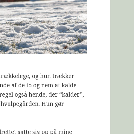
e trækkelege, og hun trækker
nde af de to og nem at kalde
 regel også hende, der “kalder”,
 i hvalpegården. Hun gør
rettet satte sig op på mine