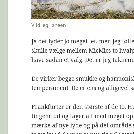
Vild leg i sneen
Ja det lyder jo meget let, men jeg følt
skulle vælge mellem MicMics to hvalpe
have sådan et valg. Det er jeg taknem
De virker begge smukke og harmonisk
temperament. De er ens og alligevel så
Frankfurter er den største af de to. H
tingene ud og tager alt med meget oph
mærke af nye lyde og på det område s