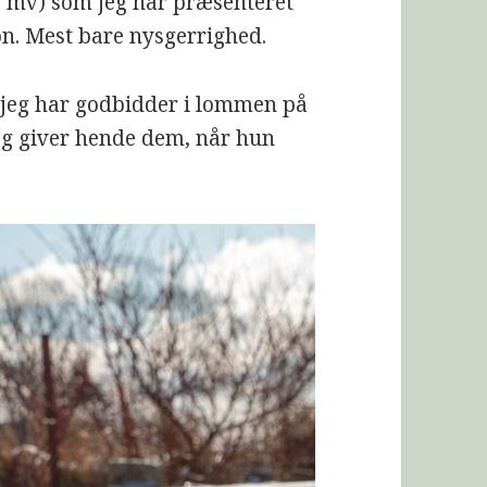
j mv) som jeg har præsenteret
n. Mest bare nysgerrighed.
t jeg har godbidder i lommen på
jeg giver hende dem, når hun