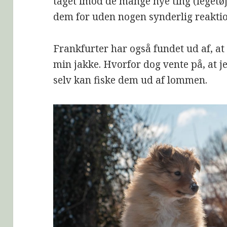
taget imod de mange nye ting (legetø
dem for uden nogen synderlig reaktio
Frankfurter har også fundet ud af, a
min jakke. Hvorfor dog vente på, at 
selv kan fiske dem ud af lommen.