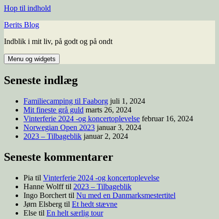
Hop til indhold
Berits Blog
Indblik i mit liv, på godt og på ondt
Menu og widgets
Seneste indlæg
Familiecamping til Faaborg
juli 1, 2024
Mit fineste grå guld
marts 26, 2024
Vinterferie 2024 -og koncertoplevelse
februar 16, 2024
Norwegian Open 2023
januar 3, 2024
2023 – Tilbageblik
januar 2, 2024
Seneste kommentarer
Pia
til
Vinterferie 2024 -og koncertoplevelse
Hanne Wolff
til
2023 – Tilbageblik
Ingo Borchert
til
Nu med en Danmarksmestertitel
Jørn Elsberg
til
Et hedt stævne
Else
til
En helt særlig tour