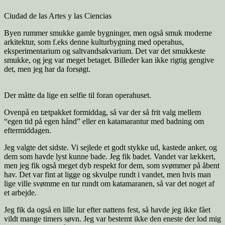
Ciudad de las Artes y las Ciencias
Byen rummer smukke gamle bygninger, men også smuk moderne
arkitektur, som f.eks denne kulturbygning med operahus,
eksperimentarium og saltvandsakvarium. Det var det smukkeste
smukke, og jeg var meget betaget. Billeder kan ikke rigtig gengive
det, men jeg har da forsøgt.
Der måtte da lige en selfie til foran operahuset.
Ovenpå en tætpakket formiddag, så var der så frit valg mellem
“egen tid på egen hånd” eller en katamarantur med badning om
eftermiddagen.
Jeg valgte det sidste. Vi sejlede et godt stykke ud, kastede anker, og
dem som havde lyst kunne bade. Jeg fik badet. Vandet var lækkert,
men jeg fik også meget dyb respekt for dem, som svømmer på åbent
hav. Det var fint at ligge og skvulpe rundt i vandet, men hvis man
lige ville svømme en tur rundt om katamaranen, så var det noget af
et arbejde.
Jeg fik da også en lille lur efter nattens fest, så havde jeg ikke fået
vildt mange timers søvn. Jeg var bestemt ikke den eneste der lod mig