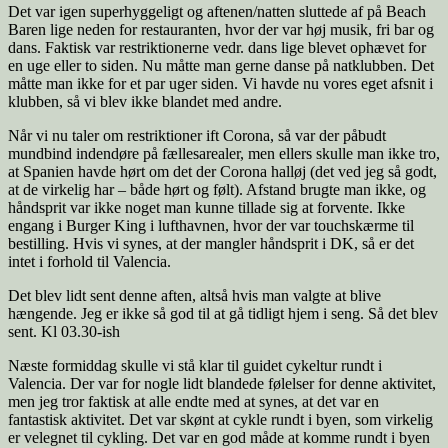
Det var igen superhyggeligt og aftenen/natten sluttede af på Beach
Baren lige neden for restauranten, hvor der var høj musik, fri bar og
dans. Faktisk var restriktionerne vedr. dans lige blevet ophævet for
en uge eller to siden. Nu måtte man gerne danse på natklubben. Det
måtte man ikke for et par uger siden. Vi havde nu vores eget afsnit i
klubben, så vi blev ikke blandet med andre.
Når vi nu taler om restriktioner ift Corona, så var der påbudt
mundbind indendøre på fællesarealer, men ellers skulle man ikke tro,
at Spanien havde hørt om det der Corona halløj (det ved jeg så godt,
at de virkelig har – både hørt og følt). Afstand brugte man ikke, og
håndsprit var ikke noget man kunne tillade sig at forvente. Ikke
engang i Burger King i lufthavnen, hvor der var touchskærme til
bestilling. Hvis vi synes, at der mangler håndsprit i DK, så er det
intet i forhold til Valencia.
Det blev lidt sent denne aften, altså hvis man valgte at blive
hængende. Jeg er ikke så god til at gå tidligt hjem i seng. Så det blev
sent. Kl 03.30-ish
Næste formiddag skulle vi stå klar til guidet cykeltur rundt i
Valencia. Der var for nogle lidt blandede følelser for denne aktivitet,
men jeg tror faktisk at alle endte med at synes, at det var en
fantastisk aktivitet. Det var skønt at cykle rundt i byen, som virkelig
er velegnet til cykling. Det var en god måde at komme rundt i byen