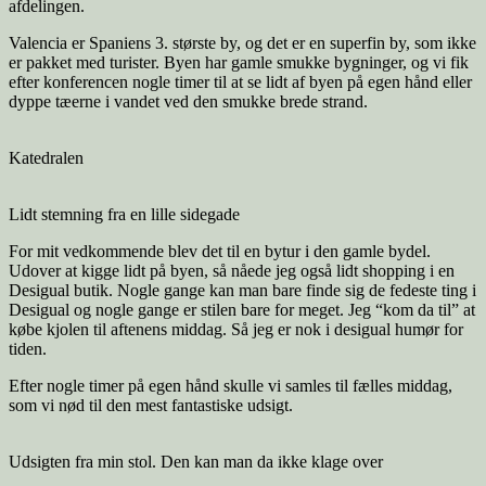
afdelingen.
Valencia er Spaniens 3. største by, og det er en superfin by, som ikke
er pakket med turister. Byen har gamle smukke bygninger, og vi fik
efter konferencen nogle timer til at se lidt af byen på egen hånd eller
dyppe tæerne i vandet ved den smukke brede strand.
Katedralen
Lidt stemning fra en lille sidegade
For mit vedkommende blev det til en bytur i den gamle bydel.
Udover at kigge lidt på byen, så nåede jeg også lidt shopping i en
Desigual butik. Nogle gange kan man bare finde sig de fedeste ting i
Desigual og nogle gange er stilen bare for meget. Jeg “kom da til” at
købe kjolen til aftenens middag. Så jeg er nok i desigual humør for
tiden.
Efter nogle timer på egen hånd skulle vi samles til fælles middag,
som vi nød til den mest fantastiske udsigt.
Udsigten fra min stol. Den kan man da ikke klage over