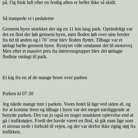
på. Og frisk luft efter en festlig aften er heller ikke så skidt.
Så trampede vi i pedalerne
Gennem byen strækker der sig en 11 km lang park. Oprindeligt var
det en flod der løb gennem byen, men floden løb over sine breder
fra tid til anden og i 70´´erne blev floden flyttet. Tilbage var et
tørlagt bælte gennem byen. Bystyret ville omdanne det til motorvej.
Men efter et massivt pres fra interessegrupper blev det tørlagte
flodleje omlagt til park.
Et kig fra en af de mange broer over parken
Parken kl 07.30
Jeg nåede mange ture i parken. Vores hotel lå lige ved siden af, og
for at komme frem og tilbage i byen var det meget nærliggende at
benytte parken. Det var jo også en noget smukkere oplevelse end at
gå i trafikstøjen. Fordi det havde været en flod, så gik man lige som
et niveau nede i forhold til vejen, og der var derfor ikke rigtig støj fra
trafikken.