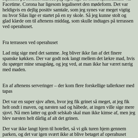
Facetime. Corona har ligesom legaliseret den mødeform. Det var
heldigvis en dejlig positiv samtale, som jeg synes var meget vigtig
nu hvor Silas lige er startet på en ny skole. Så jeg kunne stolt og
glad klæde om til aftenens middag, som skulle indtages på terrassen
ved operahuset.
Fra terrassen ved operahuset
Lad mig sige med det samme. Jeg bliver ikke fan af det finere
spanske køkken. Der var godt nok langt mellem det lækre mad, hvis
du spørger mine smagsløg, og jeg ved, at man ikke har været nærig
med maden.
En af aftenens serveringer – der kom flere forskellige tallerkner med
tapas
Det var en super sjov aften, hvor jeg fik grinet så meget, at jeg fik
helt ondt i maven, og næsten sad og håbede, at ingen ville sige mere
sjovt. Nå men latter og godt selskab skal man ikke kimse af, men jeg
blev næsten helt dårlig af alt det grinen.
Der var ikke langt hjem til hotellet, så vi gik turen hjem gennem
parken, og det var igen svært ikke at blive betaget af operahuset