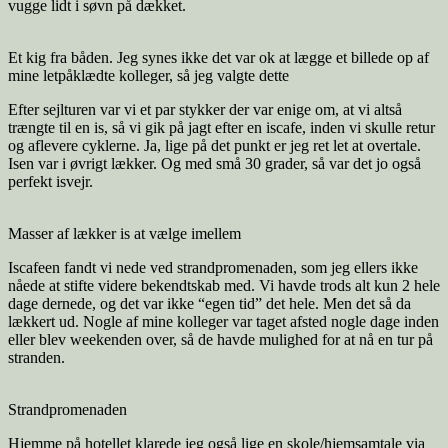
vugge lidt i søvn på dækket.
Et kig fra båden. Jeg synes ikke det var ok at lægge et billede op af
mine letpåklædte kolleger, så jeg valgte dette
Efter sejlturen var vi et par stykker der var enige om, at vi altså
trængte til en is, så vi gik på jagt efter en iscafe, inden vi skulle retur
og aflevere cyklerne. Ja, lige på det punkt er jeg ret let at overtale.
Isen var i øvrigt lækker. Og med små 30 grader, så var det jo også
perfekt isvejr.
Masser af lækker is at vælge imellem
Iscafeen fandt vi nede ved strandpromenaden, som jeg ellers ikke
nåede at stifte videre bekendtskab med. Vi havde trods alt kun 2 hele
dage dernede, og det var ikke “egen tid” det hele. Men det så da
lækkert ud. Nogle af mine kolleger var taget afsted nogle dage inden
eller blev weekenden over, så de havde mulighed for at nå en tur på
stranden.
Strandpromenaden
Hjemme på hotellet klarede jeg også lige en skole/hjemsamtale via