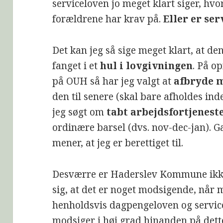
serviceloven jo meget klart siger, hvo
forældrene har krav på.
Eller er se
Det kan jeg så sige meget klart, at den
fanget i et
hul i lovgivningen
. På o
på OUH så har jeg valgt at
afbryde m
den til senere (skal bare afholdes inde
jeg søgt om
tabt arbejdsfortjenest
ordinære barsel (dvs. nov-dec-jan).
mener, at jeg er berettiget til.
Desværre er Haderslev Kommune ikke 
sig, at det er noget modsigende, når m
henholdsvis dagpengeloven og service
modsiger i høj grad hinanden på de