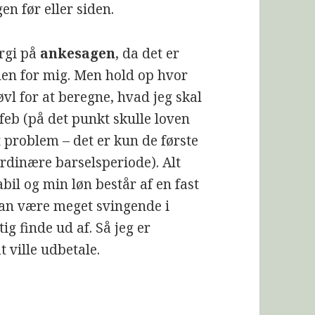
n før eller siden.
ergi på
ankesagen
, da det er
en for mig. Men hold op hvor
vl for at beregne, hvad jeg skal
 feb (på det punkt skulle loven
t problem – det er kun de første
rdinære barselsperiode). Alt
bil og min løn består af en fast
kan være meget svingende i
g finde ud af. Så jeg er
 ville udbetale.