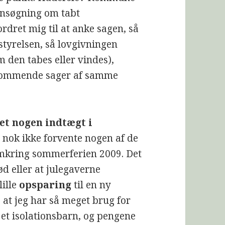
 ansøgning om tabt
rdret mig til at anke sagen, så
tyrelsen, så lovgivningen
 den tabes eller vindes),
 kommende sager af samme
ået nogen indtægt i
al nok ikke forvente nogen af de
 omkring sommerferien 2009. Det
ød eller at julegaverne
lille
opsparing
til en ny
 at jeg har så meget brug for
 et isolationsbarn, og pengene