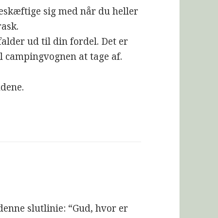
beskæftige sig med når du heller
rask.
lder ud til din fordel. Det er
il campingvognen at tage af.
ndene.
enne slutlinie: “Gud, hvor er