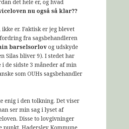
rdan det hele er, og hvad
rviceloven nu også så klar??
 ikke er. Faktisk er jeg blevet
pfordring fra sagsbehandleren
in barselsorlov
og udskyde
n Silas bliver 9). I stedet har
e
i de sidste 3 måneder af min
 Ganske som OUHs sagsbehandler
enig i den tolkning. Det viser
an ser min sag i lyset af
loven. Disse to lovgivninger
tte punkt. Haderslev Kommune