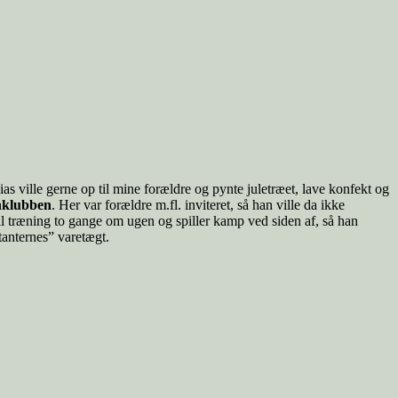
ias ville gerne op til mine forældre og pynte juletræet, lave konfekt og
nklubben
. Her var forældre m.fl. inviteret, så han ville da ikke
l træning to gange om ugen og spiller kamp ved siden af, så han
tanternes” varetægt.