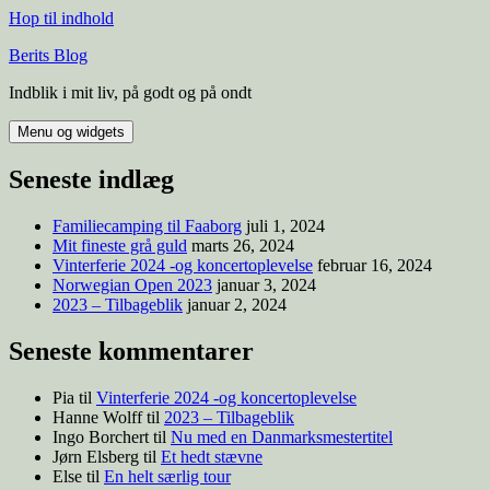
Hop til indhold
Berits Blog
Indblik i mit liv, på godt og på ondt
Menu og widgets
Seneste indlæg
Familiecamping til Faaborg
juli 1, 2024
Mit fineste grå guld
marts 26, 2024
Vinterferie 2024 -og koncertoplevelse
februar 16, 2024
Norwegian Open 2023
januar 3, 2024
2023 – Tilbageblik
januar 2, 2024
Seneste kommentarer
Pia
til
Vinterferie 2024 -og koncertoplevelse
Hanne Wolff
til
2023 – Tilbageblik
Ingo Borchert
til
Nu med en Danmarksmestertitel
Jørn Elsberg
til
Et hedt stævne
Else
til
En helt særlig tour