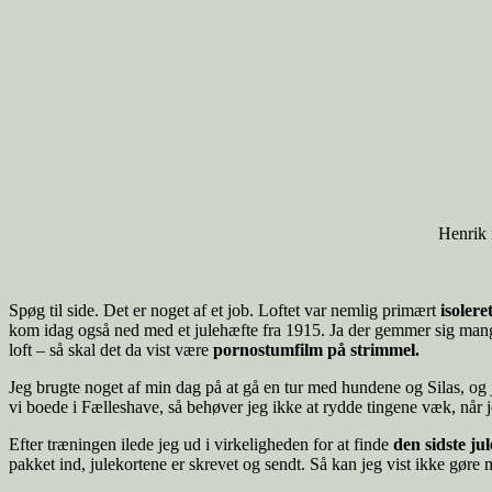
Henrik 
Spøg til side. Det er noget af et job. Loftet var nemlig primært
isoler
kom idag også ned med et julehæfte fra 1915. Ja der gemmer sig mange 
loft – så skal det da vist være
pornostumfilm på strimmel.
Jeg brugte noget af min dag på at gå en tur med hundene og Silas, og j
vi boede i Fælleshave, så behøver jeg ikke at rydde tingene væk, når j
Efter træningen ilede jeg ud i virkeligheden for at finde
den sidste ju
pakket ind, julekortene er skrevet og sendt. Så kan jeg vist ikke gøre