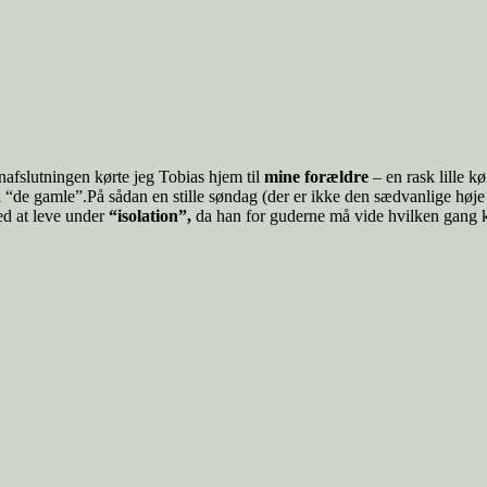
afslutningen kørte jeg Tobias hjem til
mine forældre
– en rask lille 
l “de gamle”.På sådan en stille søndag (der er ikke den sædvanlige høje
ed at leve under
“isolation”,
da han for guderne må vide hvilken gang kr