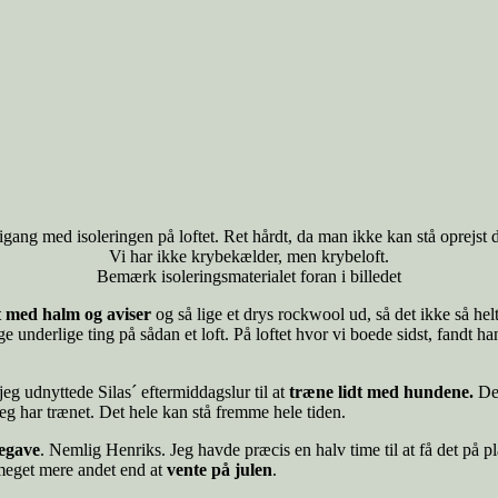
igang med isoleringen på loftet. Ret hårdt, da man ikke kan stå oprejst 
Vi har ikke krybekælder, men krybeloft.
Bemærk isoleringsmaterialet foran i billedet
et med halm og aviser
og så lige et drys rockwool ud, så det ikke så he
underlige ting på sådan et loft. På loftet hvor vi boede sidst, fandt 
eg udnyttede Silas´ eftermiddagslur til at
træne lidt med hundene.
Det
eg har trænet. Det hele kan stå fremme hele tiden.
legave
. Nemlig Henriks. Jeg havde præcis en halv time til at få det på pl
 meget mere andet end at
vente på julen
.