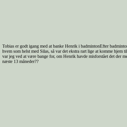
Tobias er godt igang med at banke Henrik i badmintonEfter badminton
hvem som helst med Silas, så var det ekstra rart lige at komme hjem ti
var jeg ved at være bange for, om Henrik havde misforstået det der m
næste 13 måneder??