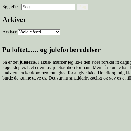
Søg efter:
Arkiver
Arkiver
På loftet….. og juleforberedelser
Så er det
juleferie
. Faktisk mærker jeg ikke den store forskel ift dagli
koge klejner. Det er en fast juletradition for ham. Men i år kunne han b
undvære en kærkommen mulighed for at give både Henrik og mig klø i b
burde da kunne tæve os. Det var nu smadderhyggeligt og gav os et lill