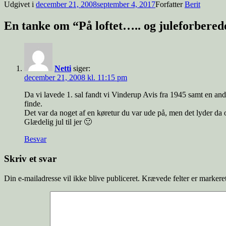
Udgivet i
december 21, 2008
september 4, 2017
Forfatter
Berit
En tanke om “På loftet….. og juleforbered
Netti
siger:
december 21, 2008 kl. 11:15 pm
Da vi lavede 1. sal fandt vi Vinderup Avis fra 1945 samt en an
finde.
Det var da noget af en køretur du var ude på, men det lyder da 
Glædelig jul til jer 🙂
Besvar
Skriv et svar
Din e-mailadresse vil ikke blive publiceret.
Krævede felter er marker